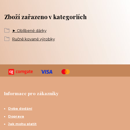
Zboží zařazeno v kategoriích
► Oblíbené dárky
Ručně kované výrobky
Informace pro zákazníky
Doba dodání
Doprava
Jak mohu platit