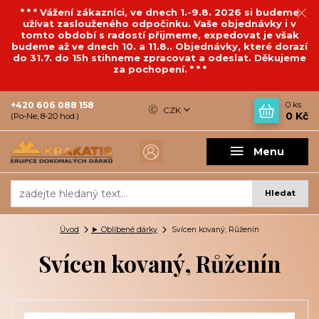
* * * Vážení zákazníci, ve dnech 1.-9.8. 2026 si budeme
užívat zaslouženého odpočinku. Vaše objednávky i v
tomto období s radostí přijmeme, expedovat je však
budeme až ve dnech 10. a 11.8.. Objednávky, které dorazí
do 31.7. do 15h stihneme zpracovat a odeslat. Děkujeme
za pochopení. * * *
+420 606 088 158
0
ks
CZK
0 Kč
(Po-Ne, 8-20 hod.)
Menu
Hledat
Úvod
► Oblíbené dárky
Svícen kovaný, Růženín
Svícen kovaný, Růženín