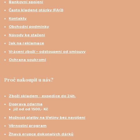
Bankovní spojení
Často kladené otázky (FAQ)
Kontakty
Obchodní podmínky
Návody ke stažení
Jak na reklamace
Vrácení zboží – odstoupení od smlouvy
Ochrana soukromí
Proč nakoupit u nás?
Zboží skladem - expedice do 24h.
Doprava zdarma
již od od 1500,- Kč
Možnost platby na třetiny bez navýšení
Věrnostní program
Žhavá erupce dokonalých dárků