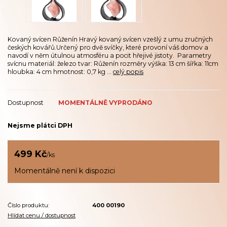
Kovaný svícen Růženín Hravý kovaný svícen vzešlý z umu zručných
českých kovářů.Určený pro dvě svíčky, které provoní váš domov a
navodí v něm útulnou atmosféru a pocit hřejivé jistoty. Parametry
svícnu materiál: železo tvar: Růženín rozměry výška: 13 cm šířka: 11cm
hloubka: 4 cm hmotnost: 0,7 kg ...
celý popis
Dostupnost
MOMENTÁLNĚ VYPRODÁNO
Nejsme plátci DPH
499 Kč
/
ks
Momentálně není k dispozici
Číslo produktu:
400 00190
Hlídat cenu / dostupnost