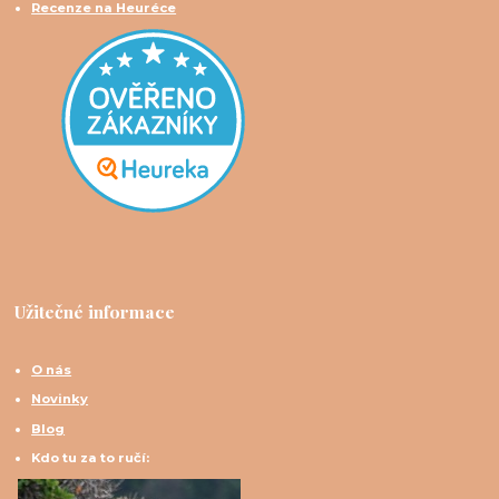
Recenze na Heuréce
Užitečné informace
O nás
Novinky
Blog
Kdo tu za to ručí: