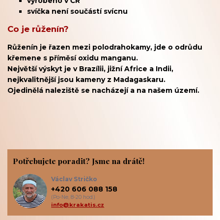
vyrobeno v ČR
svíčka není součástí svícnu
Co je růženín?
Růženín je řazen mezi polodrahokamy, jde o odrůdu
křemene s příměsí oxidu manganu.
Největší výskyt je v Brazílii, jižní Africe a Indii,
nejkvalitnější jsou kameny z Madagaskaru.
Ojedinělá naleziště se nacházejí a na našem území.
Potřebujete poradit? Jsme na drátě!
Václav Stričko
+420 606 088 158
(Po-Ne, 8-20 hod.)
info@krakatis.cz