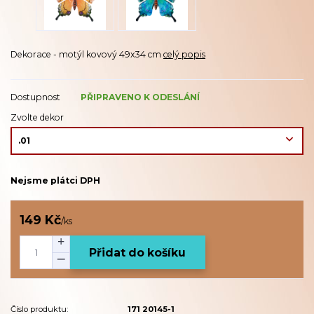
Dekorace - motýl kovový 49x34 cm
celý popis
Dostupnost
PŘIPRAVENO K ODESLÁNÍ
Zvolte dekor
Nejsme plátci DPH
149 Kč
/
ks
Přidat do košíku
Číslo produktu:
171 20145-1