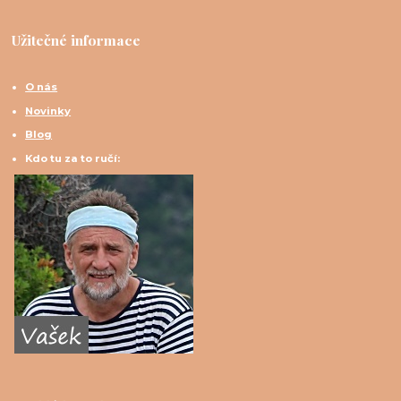
Užitečné informace
O nás
Novinky
Blog
Kdo tu za to ručí: