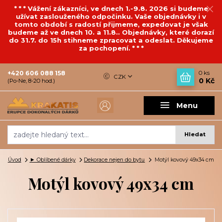
* * * Vážení zákazníci, ve dnech 1.-9.8. 2026 si budeme
užívat zaslouženého odpočinku. Vaše objednávky i v
tomto období s radostí přijmeme, expedovat je však
budeme až ve dnech 10. a 11.8.. Objednávky, které dorazí
do 31.7. do 15h stihneme zpracovat a odeslat. Děkujeme
za pochopení. * * *
+420 606 088 158
0
ks
CZK
0 Kč
(Po-Ne, 8-20 hod.)
Menu
Hledat
Úvod
► Oblíbené dárky
Dekorace nejen do bytu
Motýl kovový 49x34 cm
Motýl kovový 49x34 cm