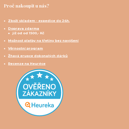
Proč nakoupit u nás?
Zboží skladem - expedice do 24h.
Doprava zdarma
již od od 1500,- Kč
Možnost platby na třetiny bez navýšení
Věrnostní program
Žhavá erupce dokonalých dárků
Recenze na Heuréce