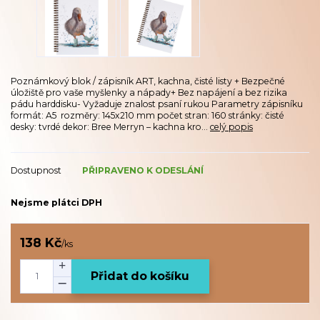
Poznámkový blok / zápisník ART, kachna, čisté listy + Bezpečné
úložiště pro vaše myšlenky a nápady+ Bez napájení a bez rizika
pádu harddisku- Vyžaduje znalost psaní rukou Parametry zápisníku
formát: A5 rozměry: 145x210 mm počet stran: 160 stránky: čisté
desky: tvrdé dekor: Bree Merryn – kachna kro...
celý popis
Dostupnost
PŘIPRAVENO K ODESLÁNÍ
Nejsme plátci DPH
138 Kč
/
ks
Přidat do košíku