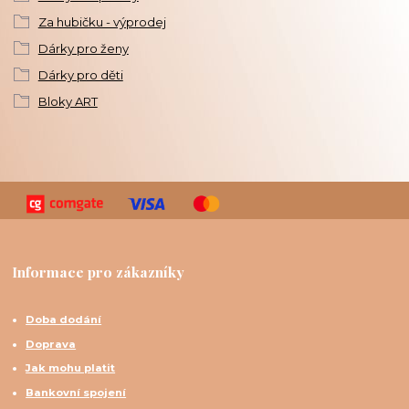
Za hubičku - výprodej
Dárky pro ženy
Dárky pro děti
Bloky ART
Informace pro zákazníky
Doba dodání
Doprava
Jak mohu platit
Bankovní spojení