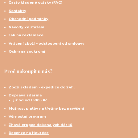
Často kladené otázky (FAQ)
Kontakty
Obchodní podmínky
Návody ke stažení
Jak na reklamace
Vrácení zboží – odstoupení od smlouvy
Ochrana soukromí
Proč nakoupit u nás?
Zboží skladem - expedice do 24h.
Doprava zdarma
již od od 1500,- Kč
Možnost platby na třetiny bez navýšení
Věrnostní program
Žhavá erupce dokonalých dárků
Recenze na Heuréce