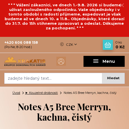
* * * Vážení zákazníci, ve dnech 1.-9.8. 2026 si budeme
užívat zaslouženého odpočinku. Vaše objednávky i v
tomto období s radostí přijmeme, expedovat je však
budeme až ve dnech 10. a 11.8.. Objednávky, které dorazí
do 31.7. do 15h stihneme zpracovat a odeslat. Děkujeme
za pochopení. * * *
+420 606 088 158
0
ks
CZK
0 Kč
(Po-Ne, 8-20 hod.)
Menu
Hledat
Úvod
► Kouzelné drobnosti
Notes A5 Bree Merryn, kachna, čistý
Notes A5 Bree Merryn,
kachna, čistý