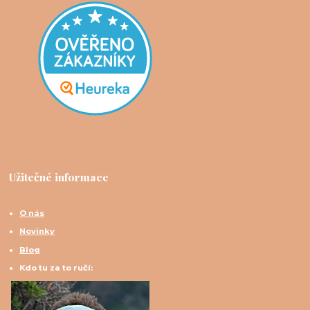
Užitečné informace
O nás
Novinky
Blog
Kdo tu za to ručí: