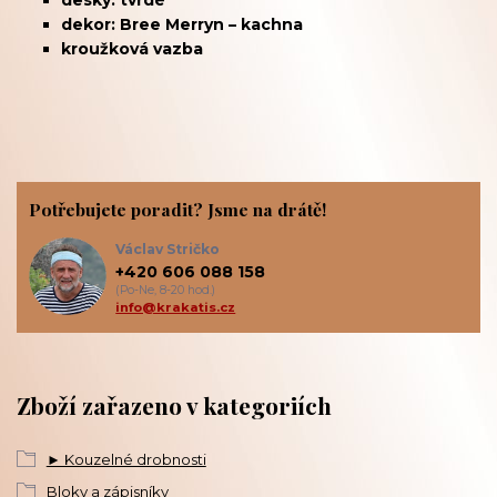
desky:
tvrdé
dekor: Bree Merryn – kachna
kroužková vazba
Potřebujete poradit? Jsme na drátě!
Václav Stričko
+420 606 088 158
(Po-Ne, 8-20 hod.)
info@krakatis.cz
Zboží zařazeno v kategoriích
► Kouzelné drobnosti
Bloky a zápisníky