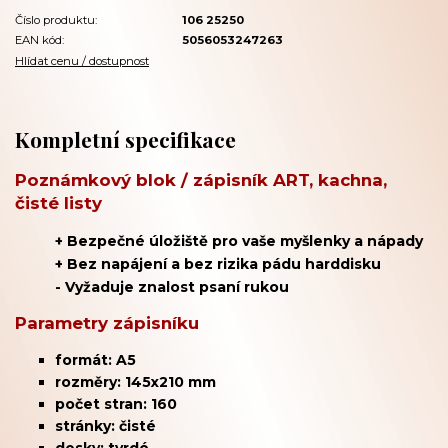
Číslo produktu:
106 25250
EAN kód:
5056053247263
Hlídat cenu / dostupnost
Kompletní specifikace
Poznámkový blok / zápisník ART, kachna,
čisté listy
+
Bezpečné úložiště pro vaše myšlenky a nápady
+
Bez napájení a bez rizika pádu harddisku
- Vyžaduje znalost psaní rukou
Parametry zápisníku
formát: A5
rozměry: 145x210 mm
počet stran: 160
stránky: čisté