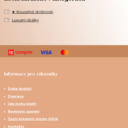
► Kouzelné drobnosti
Luxusní obálky
Informace pro zákazníky
Doba dodání
Doprava
Jak mohu platit
Bankovní spojení
Často kladené otázky (FAQ)
Kontakty