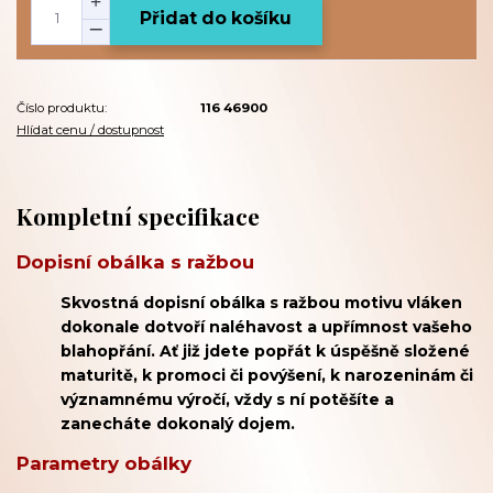
Přidat do košíku
Číslo produktu:
116 46900
Hlídat cenu / dostupnost
Kompletní specifikace
Dopisní obálka s ražbou
Skvostná dopisní obálka s ražbou motivu vláken
dokonale dotvoří naléhavost a upřímnost vašeho
blahopřání. Ať již jdete popřát k úspěšně složené
maturitě, k promoci či povýšení, k narozeninám či
významnému výročí, vždy s ní potěšíte a
zanecháte dokonalý dojem.
Parametry obálky