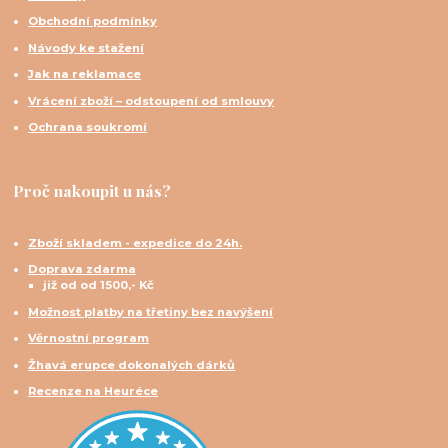
Obchodní podmínky
Návody ke stažení
Jak na reklamace
Vrácení zboží – odstoupení od smlouvy
Ochrana soukromí
Proč nakoupit u nás?
Zboží skladem - expedice do 24h.
Doprava zdarma
již od od 1500,- Kč
Možnost platby na třetiny bez navýšení
Věrnostní program
Žhavá erupce dokonalých dárků
Recenze na Heuréce