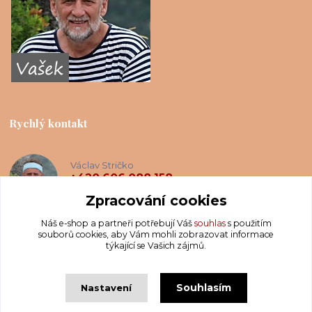
Rychlý kontakt
Václav Stričko
+420 606 088 158
(Po-Ne, 8-20 hod.)
Zpracování cookies
Náš e-shop a partneři potřebují Váš
souhlas
s použitím
info@krakatis.cz
souborů cookies, aby Vám mohli zobrazovat informace
týkající se Vašich zájmů.
Souhlasím
Nastavení