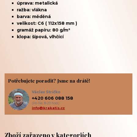
úprava: metalická
ražba: vlákna
barva: měděná
velikost: C6 ( 112x158 mm )
gramáž papíru: 80 g/m²
klopa: šípová, vlhčící
Potřebujete poradit? Jsme na drátě!
Václav Stričko
+420 606 088 158
(Po-Ne, 8-20 hod.)
info@krakatis.cz
Zboží zařazeno v kategoriích