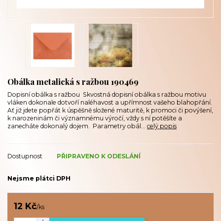
Obálka metalická s ražbou 190469
Dopisní obálka s ražbou Skvostná dopisní obálka s ražbou motivu
vláken dokonale dotvoří naléhavost a upřímnost vašeho blahopřání.
Ať již jdete popřát k úspěšně složené maturitě, k promoci či povýšení,
k narozeninám či významnému výročí, vždy s ní potěšíte a
zanecháte dokonalý dojem. Parametry obál...
celý popis
Dostupnost
PŘIPRAVENO K ODESLÁNÍ
Nejsme plátci DPH
12 Kč
/
ks