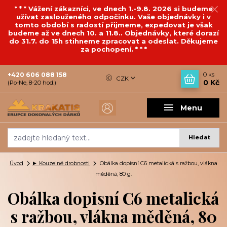
* * * Vážení zákazníci, ve dnech 1.-9.8. 2026 si budeme
užívat zaslouženého odpočinku. Vaše objednávky i v
tomto období s radostí přijmeme, expedovat je však
budeme až ve dnech 10. a 11.8.. Objednávky, které dorazí
do 31.7. do 15h stihneme zpracovat a odeslat. Děkujeme
za pochopení. * * *
+420 606 088 158
0
ks
CZK
0 Kč
(Po-Ne, 8-20 hod.)
Menu
Hledat
Úvod
► Kouzelné drobnosti
Obálka dopisní C6 metalická s ražbou, vlákna
měděná, 80 g.
Obálka dopisní C6 metalická
s ražbou, vlákna měděná, 80