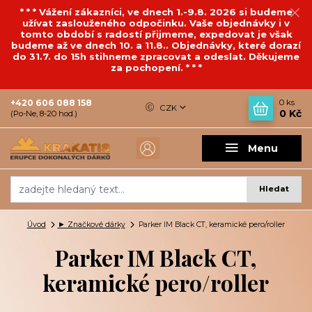
* * * Vážení zákazníci, ve dnech 1.-9.8. 2026 si budeme
užívat zaslouženého odpočinku. Vaše objednávky i v
tomto období s radostí přijmeme, expedovat je však
budeme až ve dnech 10. a 11.8.. Objednávky, které dorazí
do 31.7. do 15h stihneme zpracovat a odeslat. Děkujeme
za pochopení. * * *
+420 606 088 158
0
ks
CZK
0 Kč
(Po-Ne, 8-20 hod.)
Menu
Hledat
Úvod
► Značkové dárky
Parker IM Black CT, keramické pero/roller
Parker IM Black CT,
keramické pero/roller