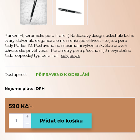
Parker IM, keramické pero ( roller ) Nadčasový design, ušlechtilé ladné
tvary, dokonalá elegance a o nic menší spolehlivost – to jsou pera
řady Parker IM. Postavená na maximální výkon a skvělou úroveň
uživatelské přívětivosti. Parametry pera předchozí, již nevyráběná
řada, doprodej! typ pera: rol...
celý popis
Dostupnost
PŘIPRAVENO K ODESLÁNÍ
Nejsme plátci DPH
590 Kč
/
ks
Přidat do košíku