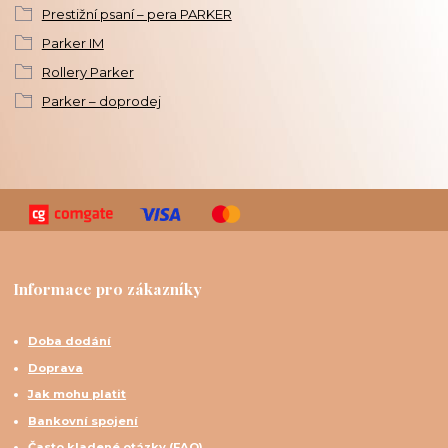
Prestižní psaní – pera PARKER
Parker IM
Rollery Parker
Parker – doprodej
Informace pro zákazníky
Doba dodání
Doprava
Jak mohu platit
Bankovní spojení
Často kladené otázky (FAQ)