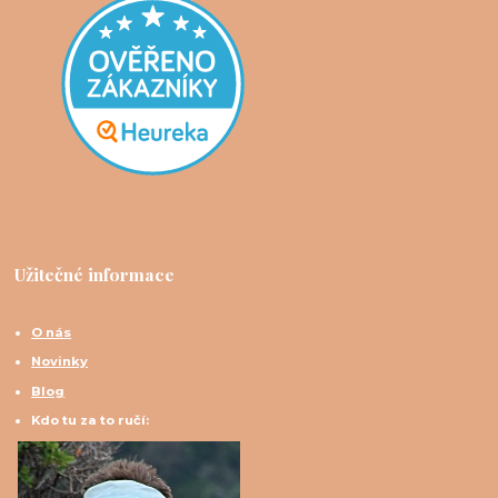
Užitečné informace
O nás
Novinky
Blog
Kdo tu za to ručí: