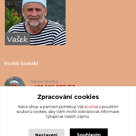
Rychlý kontakt
Václav Stričko
+420 606 088 158
(Po-Ne, 8-20 hod.)
Zpracování cookies
Náš e-shop a partneři potřebují Váš
souhlas
s použitím
info@krakatis.cz
souborů cookies, aby Vám mohli zobrazovat informace
týkající se Vašich zájmů.
Souhlasím
Nastavení