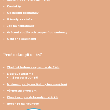
Kontakty
Obchodní podmínky
Návody ke stažení
Jak na reklamace
Vrácení zboží – odstoupení od smlouvy
Ochrana soukromí
Proč nakoupit u nás?
Zboží skladem - expedice do 24h.
Doprava zdarma
již od od 1500,- Kč
Možnost platby na třetiny bez navýšení
Věrnostní program
Žhavá erupce dokonalých dárků
Recenze na Heuréce