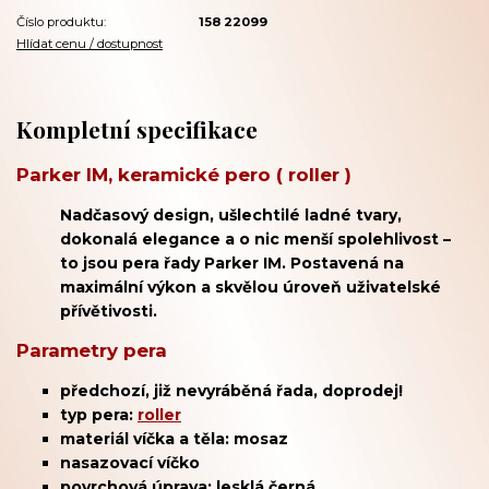
Číslo produktu:
158 22099
Hlídat cenu / dostupnost
Kompletní specifikace
Parker IM, keramické pero ( roller )
Nadčasový design, ušlechtilé ladné tvary,
dokonalá elegance a o nic menší spolehlivost –
to jsou pera řady Parker IM. Postavená na
maximální výkon a skvělou úroveň uživatelské
přívětivosti.
Parametry pera
předchozí, již nevyráběná řada, doprodej!
typ pera:
roller
materiál víčka a těla: mosaz
nasazovací víčko
povrchová úprava: lesklá černá