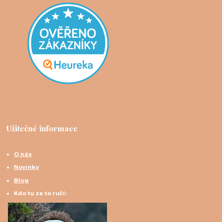
Užitečné informace
O nás
Novinky
Blog
Kdo tu za to ručí: