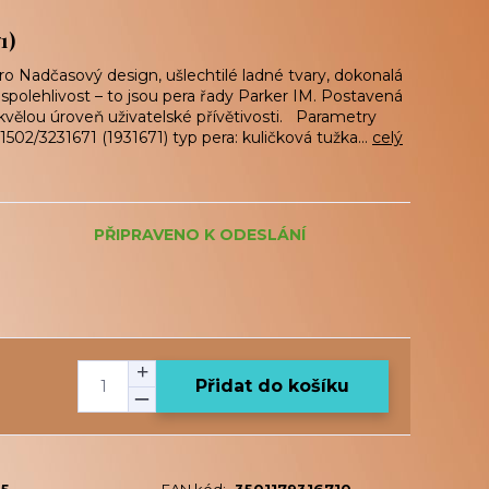
1)
ro Nadčasový design, ušlechtilé ladné tvary, dokonalá
spolehlivost – to jsou pera řady Parker IM. Postavená
kvělou úroveň uživatelské přívětivosti. Parametry
502/3231671 (1931671) typ pera: kuličková tužka...
celý
PŘIPRAVENO K ODESLÁNÍ
Přidat do košíku