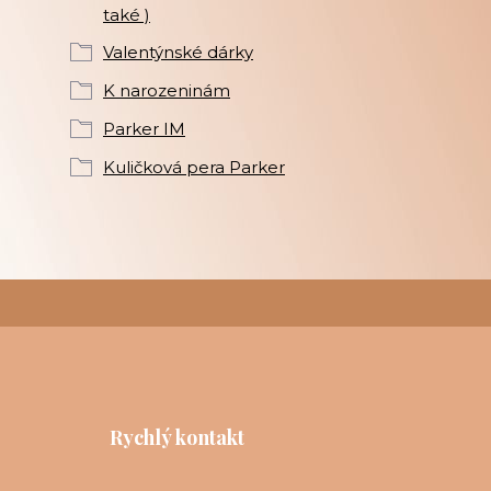
také )
Valentýnské dárky
K narozeninám
Parker IM
Kuličková pera Parker
Rychlý kontakt