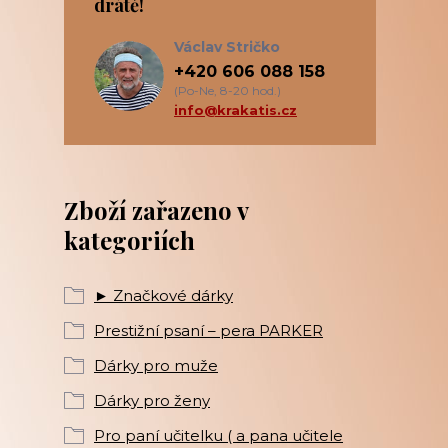
drátě!
Václav Stričko
+420 606 088 158
(Po-Ne, 8-20 hod.)
info@krakatis.cz
Zboží zařazeno v
kategoriích
► Značkové dárky
Prestižní psaní – pera PARKER
Dárky pro muže
Dárky pro ženy
Pro paní učitelku ( a pana učitele