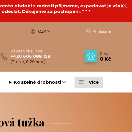
v tomto období s radostí přijmeme, expedovat je však
 odeslat. Děkujeme za pochopení. * * *
CZK
Přihlášení
Zákaznická linka
0
ks
+420 606 088 158
0 Kč
(Po-Ne, 8-20 hod.)
► Kouzelné drobnosti
Více
ová tužka