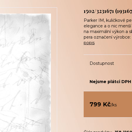
1502/3231671 (193167
Parker IM, kuličkové pe
elegance a o nic menší 
na maximální výkon a s
pera označení výrobce: 1
popis
Dostupnost
Nejsme plátci DPH
799 Kč
/
ks