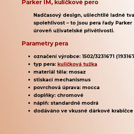
Parker IM, kuličkové pero
Nadčasový design, ušlechtilé ladné tv
spolehlivost – to jsou pera řady Parke
úroveň uživatelské přívětivosti.
Parametry pera
označení výrobce: 1502/3231671 (193167
typ pera:
kuličková tužka
materiál těla: mosaz
stiskací mechanismus
povrchová úprava: mocca
doplňky: chromové
náplň: standardně modrá
dodáváno ve vkusné dárkové krabičce