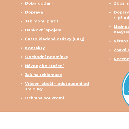
Doba dodání
Zboží 
Doprava
Doprav
již o
Jak mohu platit
Možnos
Bankovní spojení
navýše
Často kladené otázky (FAQ)
Věrnos
Kontakty
Žhavá 
Obchodní podmínky
Recenz
Návody ke stažení
Jak na reklamace
Vrácení zboží – odstoupení od
smlouvy
Ochrana soukromí