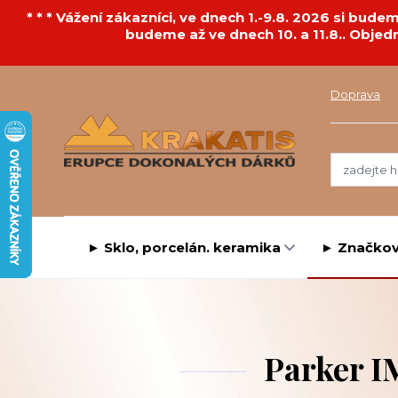
* * * Vážení zákazníci, ve dnech 1.-9.8. 2026 si bu
budeme až ve dnech 10. a 11.8.. Objed
Doprava
► Sklo, porcelán. keramika
► Značkov
Parker I