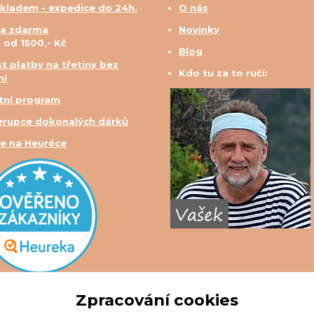
skladem - expedice do 24h.
O nás
a zdarma
Novinky
d od 1500,- Kč
Blog
t platby na třetiny bez
Kdo tu za to ručí:
ní
tní program
erupce dokonalých dárků
e na Heuréce
Zpracování cookies