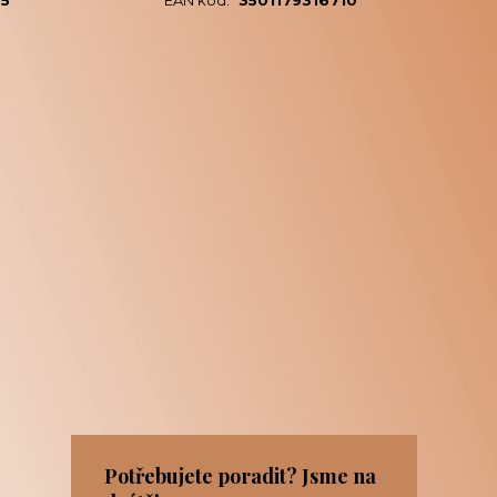
05
EAN kód:
3501179316710
Potřebujete poradit? Jsme na