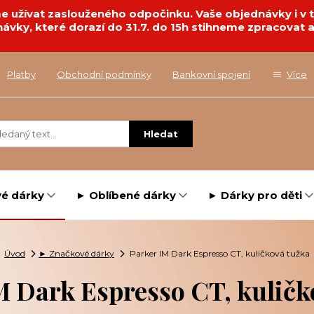
deme užívat zaslouženého odpočinku. Vaše objednávky i 
návky, které dorazí do 31.7. do 15h stihneme zpracovat a
Platby
Obchodní podmínky
Bankovní spojení
Více
Hledat
é dárky
► Oblíbené dárky
► Dárky pro děti
Úvod
► Značkové dárky
Parker IM Dark Espresso CT, kuličková tužka
M Dark Espresso CT, kuličk