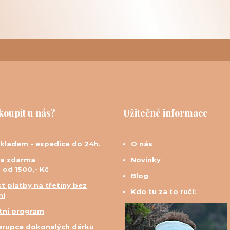
koupit u nás?
Užitečné informace
skladem - expedice do 24h.
O nás
a zdarma
Novinky
d od 1500,- Kč
Blog
t platby na třetiny bez
Kdo tu za to ručí:
ní
tní program
erupce dokonalých dárků