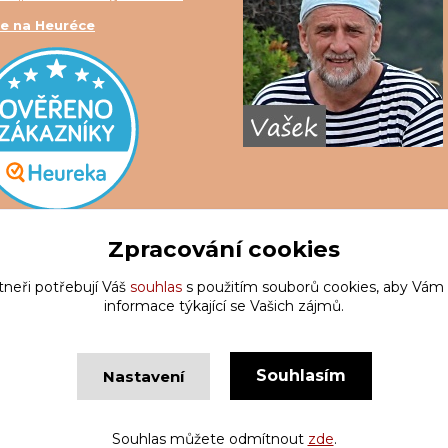
e na Heuréce
Zpracování cookies
tneři potřebují Váš
souhlas
s použitím souborů cookies, aby Vám
informace týkající se Vašich zájmů.
Souhlasím
Nastavení
Copyright © Krakatis 2020-2023
Vytvořeno na
Eshop-rychle.c
Souhlas můžete odmítnout
zde
.