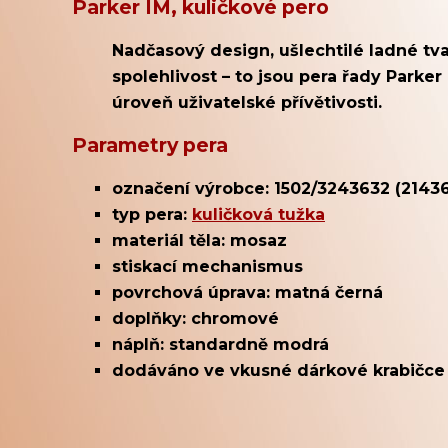
Parker IM, kuličkové pero
Nadčasový design, ušlechtilé ladné tv
spolehlivost – to jsou pera řady Parke
úroveň uživatelské přívětivosti.
Parametry pera
označení výrobce: 1502/3243632 (2143
typ pera:
kuličková tužka
materiál těla: mosaz
stiskací mechanismus
povrchová úprava: matná černá
doplňky: chromové
náplň: standardně modrá
dodáváno ve vkusné dárkové krabičce