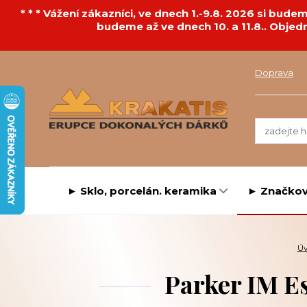
* * * Vážení zákazníci, ve dnech 1.-9.8. 2026 si bu
budeme až ve dnech 10. a 11.8.. Objed
Doprava
► Sklo, porcelán. keramika
► Značkov
Ú
Parker IM Es