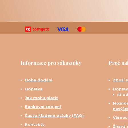
Informace pro zákazníky
Proč na
Doba dodání
Zboží 
Doprava
Doprav
již o
Jak mohu platit
Možnos
Bankovní spojení
navýše
Často kladené otázky (FAQ)
Věrnos
Kontakty
Žhavá 