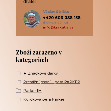
drátě!
Václav Stričko
+420 606 088 158
(Po-Ne, 8-20 hod.)
info@krakatis.cz
Zboží zařazeno v
kategoriích
► Značkové dárky
Prestižní psaní – pera PARKER
Parker IM
Kuličková pera Parker