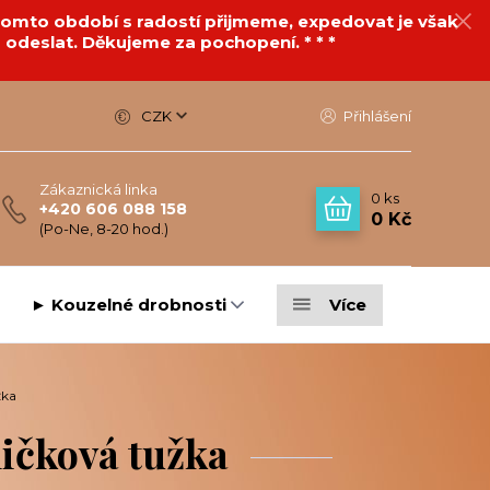
v tomto období s radostí přijmeme, expedovat je však
 odeslat. Děkujeme za pochopení. * * *
CZK
Přihlášení
Zákaznická linka
0
ks
+420 606 088 158
0 Kč
(Po-Ne, 8-20 hod.)
► Kouzelné drobnosti
Více
žka
ličková tužka