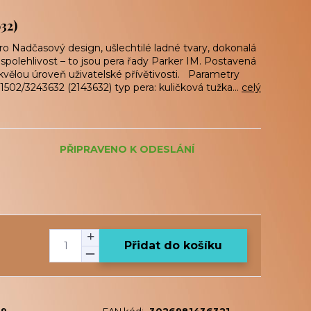
32)
ro Nadčasový design, ušlechtilé ladné tvary, dokonalá
spolehlivost – to jsou pera řady Parker IM. Postavená
kvělou úroveň uživatelské přívětivosti. Parametry
1502/3243632 (2143632) typ pera: kuličková tužka...
celý
PŘIPRAVENO K ODESLÁNÍ
Přidat do košíku