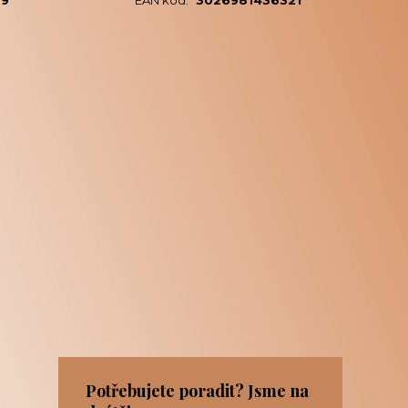
09
EAN kód:
3026981436321
Potřebujete poradit? Jsme na