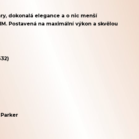
ary, dokonalá elegance a o nic menší
r IM. Postavená na maximální výkon a skvělou
632)
 Parker