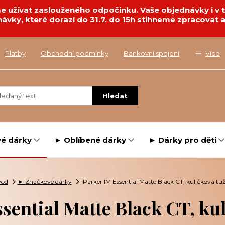
deme užívat zaslouženého odpočinku. Vaše objednávky i 
návky, které dorazí do 31.7. do 15h stihneme zpracovat a
Platby
Obchodní podmínky
Bankovní spojení
Více
Hledat
é dárky
► Oblíbené dárky
► Dárky pro děti
vod
► Značkové dárky
Parker IM Essential Matte Black CT, kuličková tu
sential Matte Black CT, ku