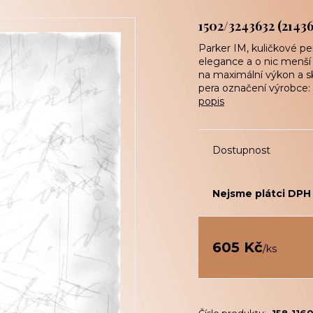
1502/3243632 (21436
Parker IM, kuličkové pe
elegance a o nic menší 
na maximální výkon a s
pera označení výrobce: 
popis
Dostupnost
Nejsme plátci DPH
605 Kč
/
ks