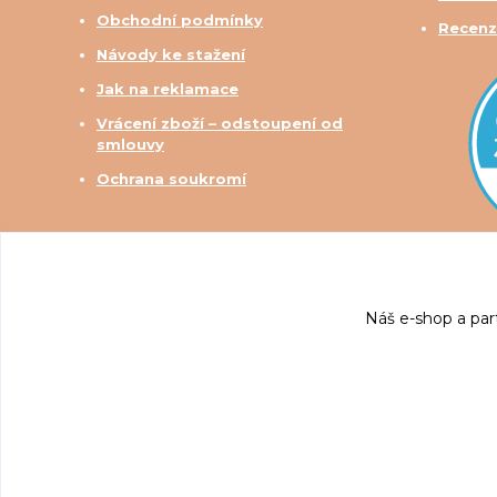
Obchodní podmínky
Recenz
Návody ke stažení
Jak na reklamace
Vrácení zboží – odstoupení od
smlouvy
Ochrana soukromí
Náš e-shop a par