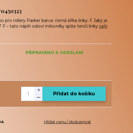
2/0450323
pro rollery Parker barva: černá šířka linky: F Jaký je
? F – tato náplň osloví milovníky spíše tenčí linky
celý
PŘIPRAVENO K ODESLÁNÍ
Přidat do košíku
04
Hlídat cenu / dostupnost