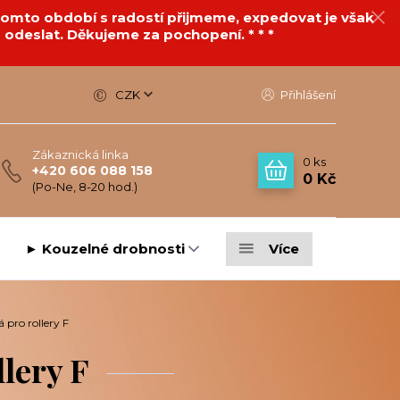
v tomto období s radostí přijmeme, expedovat je však
 odeslat. Děkujeme za pochopení. * * *
CZK
Přihlášení
Zákaznická linka
0
ks
+420 606 088 158
0 Kč
(Po-Ne, 8-20 hod.)
► Kouzelné drobnosti
Více
pro rollery F
lery F