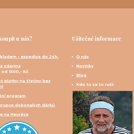
koupit u nás?
Užitečné informace
skladem - expedice do 24h.
O nás
a zdarma
Novinky
d od 1500,- Kč
Blog
t platby na třetiny bez
Kdo tu za to ručí:
ní
tní program
erupce dokonalých dárků
e na Heuréce