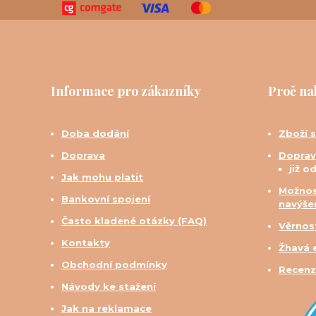
Informace pro zákazníky
Proč na
Doba dodání
Zboží 
Doprava
Doprav
již o
Jak mohu platit
Možnos
Bankovní spojení
navýše
Často kladené otázky (FAQ)
Věrnos
Kontakty
Žhavá 
Obchodní podmínky
Recenz
Návody ke stažení
Jak na reklamace