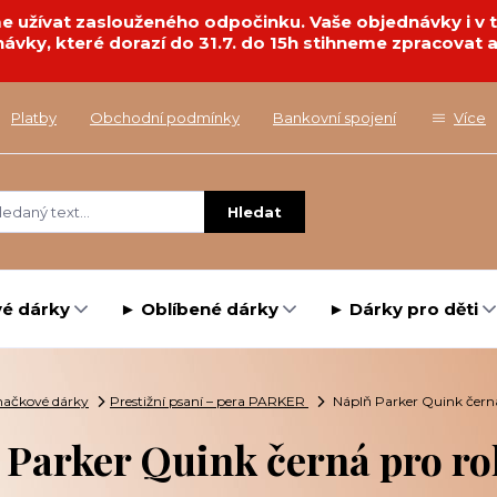
deme užívat zaslouženého odpočinku. Vaše objednávky i 
návky, které dorazí do 31.7. do 15h stihneme zpracovat a
Platby
Obchodní podmínky
Bankovní spojení
Více
Hledat
é dárky
► Oblíbené dárky
► Dárky pro děti
ačkové dárky
Prestižní psaní – pera PARKER
Náplň Parker Quink černá 
 Parker Quink černá pro rol