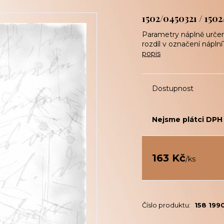
1502/0450321 / 150
Parametry náplně určeno 
rozdíl v označení náplní
popis
Dostupnost
Nejsme plátci DPH
163 Kč
/
ks
Číslo produktu:
158 199