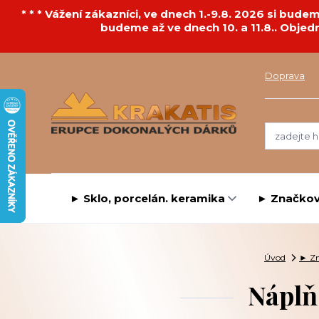
* * * Vážení zákazníci, ve dnech 1.-9.8. 2026 si bu
budeme až ve dnech 10. a 11.8.. Objed
Doprava
► Sklo, porcelán. keramika
► Značkov
Úvod
► Zn
Náplň