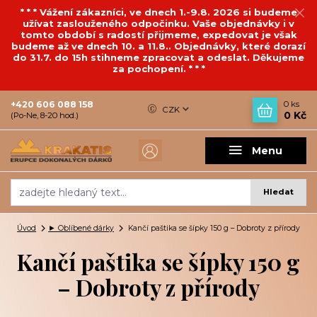
* * * Vážení zákazníci, ve dnech 1.-9.8. 2026 si budeme
užívat zaslouženého odpočinku. Vaše objednávky i v
tomto období s radostí přijmeme, expedovat je však
budeme až ve dnech 10. a 11.8.. Objednávky, které dorazí
do 31.7. do 15h stihneme zpracovat a odeslat. Děkujeme
za pochopení. * * *
+420 606 088 158
0
ks
CZK
0 Kč
(Po-Ne, 8-20 hod.)
Menu
Hledat
Úvod
► Oblíbené dárky
Kančí paštika se šípky 150 g – Dobroty z přírody
Kančí paštika se šípky 150 g
– Dobroty z přírody