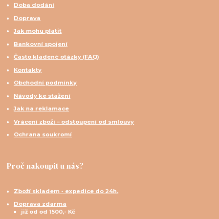
Doba dodání
Doprava
Jak mohu platit
Bankovní spojení
Často kladené otázky (FAQ)
Kontakty
Obchodní podmínky
Návody ke stažení
Jak na reklamace
Vrácení zboží – odstoupení od smlouvy
Ochrana soukromí
Proč nakoupit u nás?
Zboží skladem - expedice do 24h.
Doprava zdarma
již od od 1500,- Kč