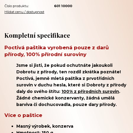
Číslo produktu:
601 10000
Hlídat cenu / dostupnost
Kompletní specifikace
Poctivá paštika vyrobená pouze z darů
přírody, 100% přírodní suroviny
Jsme si jisti, že pokud ochutnáte jakoukoli
Dobrotu z přírody, ten rozdíl zkrátka poznáte!
Poctivá, jemně mletá paštika z prvotřídních
surovin v duchu hesla, které si Dobroty z přírody
daly do svého štítu:
100% z přírodních surovin
.
Žádné chemické konzervanty, žádná umělá
barviva či dochucovadla, pouze dary přírody.
Více o paštice
Masný výrobek, konzerva
Hmotnost: 150 g