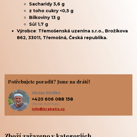
Sacharidy 3,6 g
z toho cukry <0,5 g
Bílkoviny 13 g
Sůl 1,7 g
Výrobce
:
Třemošenská uzenina s.r.o., Brožíkova
862, 33011, Třemošná, Česká republika.
Potřebujete poradit? Jsme na drátě!
Václav Stričko
+420 606 088 158
(Po-Ne, 8-20 hod.)
info@krakatis.cz
Zboží zařazeno v kategoriích