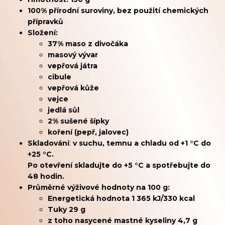
100% přírodní suroviny, bez použití chemických
přípravků
Složení:
37% maso z divočáka
masový vývar
vepřová játra
cibule
vepřová kůže
vejce
jedlá sůl
2% sušené šípky
koření (pepř, jalovec)
Skladování
:
v suchu, temnu a chladu od +1 °C do
+25 °C.
Po otevření skladujte do +5 °C a spotřebujte do
48 hodin.
Průměrné výživové hodnoty na 100 g:
Energetická hodnota 1 365 kJ/330 kcal
Tuky 29 g
z toho nasycené mastné kyseliny 4,7 g