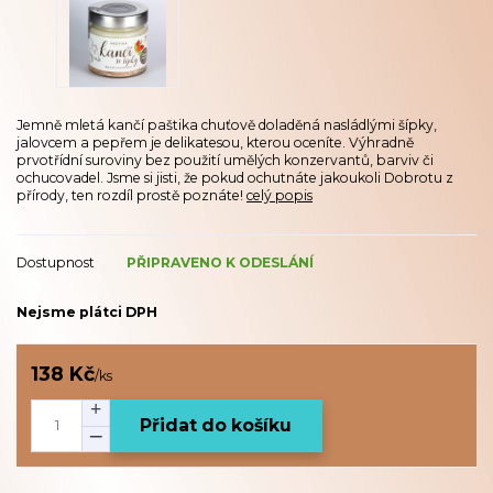
Jemně mletá kančí paštika chuťově doladěná nasládlými šípky,
jalovcem a pepřem je delikatesou, kterou oceníte. Výhradně
prvotřídní suroviny bez použití umělých konzervantů, barviv či
ochucovadel. Jsme si jisti, že pokud ochutnáte jakoukoli Dobrotu z
přírody, ten rozdíl prostě poznáte!
celý popis
Dostupnost
PŘIPRAVENO K ODESLÁNÍ
Nejsme plátci DPH
138 Kč
/
ks
Přidat do košíku