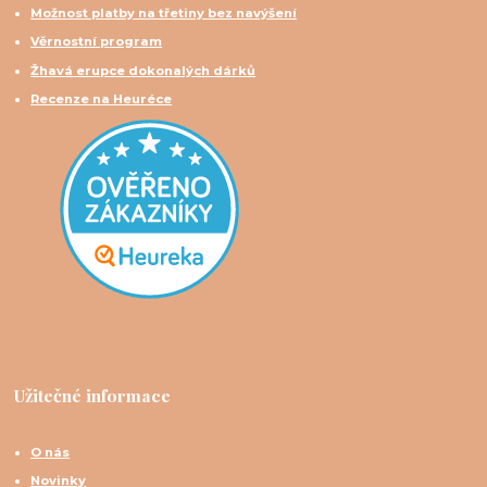
Možnost platby na třetiny bez navýšení
Věrnostní program
Žhavá erupce dokonalých dárků
Recenze na Heuréce
Užitečné informace
O nás
Novinky