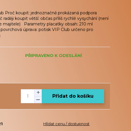
ub Proč koupit: jednoznačně prokázaná podpora
raději koupit větší: občas příliš rychlé vysychání (není
te majitele) Parametry placatky obsah: 210 ml
 povrchová úprava: potisk VIP Club určeno pro
s
PŘIPRAVENO K ODESLÁNÍ
Přidat do košíku
21
Hlídat cenu / dostupnost