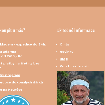
koupit u nás?
Užitečné informace
skladem - expedice do 24h.
O nás
a zdarma
Novinky
d od 1500,- Kč
Blog
t platby na třetiny bez
Kdo tu za to ručí:
ní
tní program
erupce dokonalých dárků
e na Heuréce