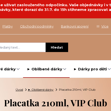
deme užívat zaslouženého odpočinku. Vaše objednávky i 
návky, které dorazí do 31.7. do 15h stihneme zpracovat a
Platby
Obchodní podmínky
Bankovní spojení
Více
Hledat
é dárky
► Oblíbené dárky
► Dárky pro děti
Úvod
► Oblíbené dárky
Placatka 210ml, VIP Club
Placatka 210ml, VIP Club