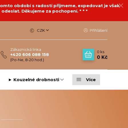
v tomto období s radostí přijmeme, expedovat je však
 odeslat. Děkujeme za pochopení. * * *
CZK
Přihlášení
Zákaznická linka
0
ks
+420 606 088 158
0 Kč
(Po-Ne, 8-20 hod.)
► Kouzelné drobnosti
Více