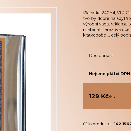
Placatka 240ml, VIP Cl
tvorby dobré náladyProč 
výrobní vada, reklamuj
materiál: nerezová ocel
krátkodobé ...
celý popi
Dostupnost
Nejsme plátci DPH
129 Kč
/
ks
Číslo produktu:
142 156