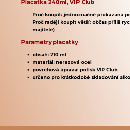
Placatka 240ml, VIP Club
Proč koupit: jednoznačně prokázaná p
Proč raději koupit větší: občas příliš r
majitele)
Parametry placatky
obsah: 210 ml
materiál: nerezová ocel
povrchová úprava: potisk VIP Club
určeno pro krátkodobé skladování alk