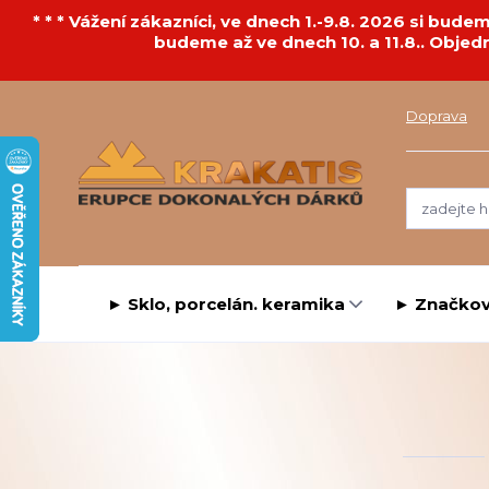
* * * Vážení zákazníci, ve dnech 1.-9.8. 2026 si bu
budeme až ve dnech 10. a 11.8.. Objed
Doprava
► Sklo, porcelán. keramika
► Značkov