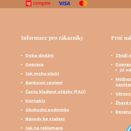
Informace pro zákazníky
Proč na
Doba dodání
Zboží 
Doprava
Doprav
již o
Jak mohu platit
Možnos
Bankovní spojení
navýše
Často kladené otázky (FAQ)
Věrnos
Kontakty
Žhavá 
Obchodní podmínky
Recenz
Návody ke stažení
Jak na reklamace