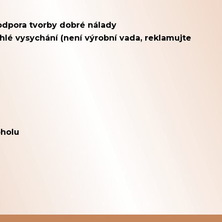
odpora tvorby dobré nálady
ychlé vysychání (není výrobní vada, reklamujte
oholu