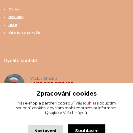
O nás
Novinky
Blog
Kdo tu za to ručí:
Rychlý kontakt
Václav Stričko
+420 606 088 158
(Po-Ne, 8-20 hod.)
Zpracování cookies
Náš e-shop a partneři potřebují Váš
souhlas
s použitím
info@krakatis.cz
souborů cookies, aby Vám mohli zobrazovat informace
týkající se Vašich zájmů.
Souhlasím
Nastavení