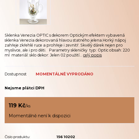
Sklenka Venezia OPTIC s dekorem Optickým efektem vybavená
sklenka Venezia dekorovaná hlavou statného jelena.Horký nápoj
zahřeje zkřehlé ruce a prohřeje i zevnitř. Skvělý dárek nejen pro
myslivce, ale i pro děti. Parametry skleničky typ: Optic obsah: 220
ml materiál: sklo dekor: Jelen 02 použití...
celý popis
Dostupnost
MOMENTÁLNĚ VYPRODÁNO
Nejsme plátci DPH
119 Kč
/
ks
Momentálně není k dispozici
Číslo produktu:
156 10202