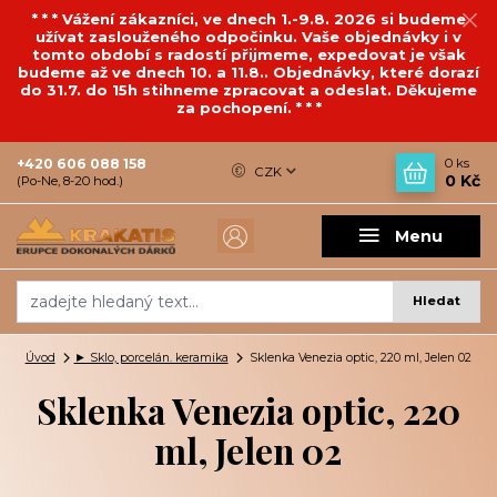
* * * Vážení zákazníci, ve dnech 1.-9.8. 2026 si budeme
užívat zaslouženého odpočinku. Vaše objednávky i v
tomto období s radostí přijmeme, expedovat je však
budeme až ve dnech 10. a 11.8.. Objednávky, které dorazí
do 31.7. do 15h stihneme zpracovat a odeslat. Děkujeme
za pochopení. * * *
+420 606 088 158
0
ks
CZK
0 Kč
(Po-Ne, 8-20 hod.)
Menu
Hledat
Úvod
► Sklo, porcelán. keramika
Sklenka Venezia optic, 220 ml, Jelen 02
Sklenka Venezia optic, 220
ml, Jelen 02