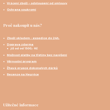
Vrácení zboží – odstoupení od smlouvy
Ochrana soukromí
Proč nakoupit u nás?
Zboží skladem - expedice do 24h.
Doprava zdarma
již od od 1500,- Kč
Možnost platby na třetiny bez navýšení
Věrnostní program
Žhavá erupce dokonalých dárků
Recenze na Heuréce
Užitečné informace