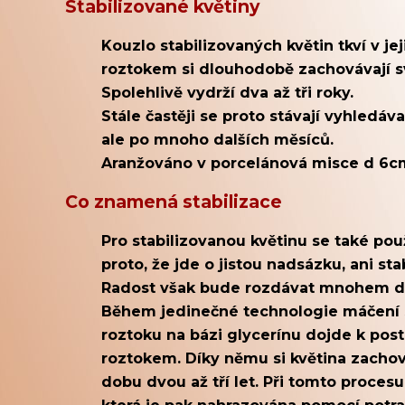
Stabilizované květiny
Kouzlo stabilizovaných květin tkví v jej
roztokem si dlouhodobě zachovávají sv
Spolehlivě vydrží dva až tři roky.
Stále častěji se proto stávají vyhledá
ale po mnoho dalších měsíců.
Aranžováno v porcelánová misce d 6
Co znamená stabilizace
Pro stabilizovanou květinu se také po
proto, že jde o jistou nadsázku, ani s
Radost však bude rozdávat mnohem dél
Během jedinečné technologie máčení s
roztoku na bázi glycerínu dojde k pos
roztokem. Díky němu si květina zacho
dobu dvou až tří let.
Při tomto procesu