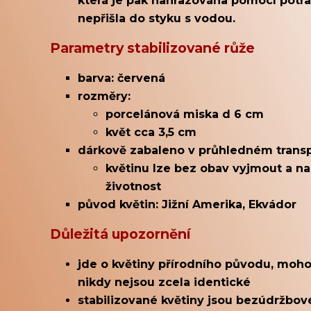
která je pak nahrazována pomocí potrav
nepřišla do styku s vodou.
Parametry stabilizované růže
barva: červená
rozměry:
porcelánová miska d 6 cm
květ cca 3,5 cm
dárkově zabaleno v průhledném trans
květinu lze bez obav vyjmout a na
životnost
původ květin: Jižní Amerika, Ekvádor
Důležitá upozornění
jde o květiny přírodního původu, mohou
nikdy nejsou zcela identické
stabilizované květiny jsou bezúdržbové