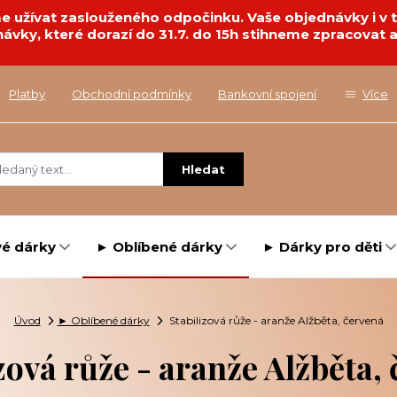
deme užívat zaslouženého odpočinku. Vaše objednávky i 
návky, které dorazí do 31.7. do 15h stihneme zpracovat a
Platby
Obchodní podmínky
Bankovní spojení
Více
Hledat
é dárky
► Oblíbené dárky
► Dárky pro děti
Úvod
► Oblíbené dárky
Stabilizová růže - aranže Alžběta, červená
zová růže - aranže Alžběta,