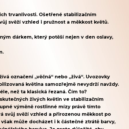
ich trvanlivosti. Ošetřené stabilizačním
ůj svěží vzhled i pružnost a měkkost květů.
vaným dárkem, který potěší nejen v den oslavy,
cm.
užívá
označení
„věčná“ nebo „živá“. Uvozovky
tabilizovaná květina samozřejmě n
evydrží navždy.
e, než ta klasická řezaná. Čím to?
kutečných živých květin ve stabilizačním
tupné výměně rostlinné mízy právě tímto
vá
svůj svěží vzhled a přirozenou měkkost po
 však může docházet i k částečné ztrátě barvy,