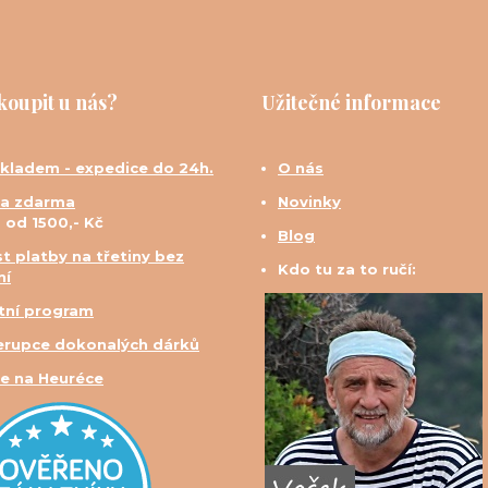
koupit u nás?
Užitečné informace
skladem - expedice do 24h.
O nás
a zdarma
Novinky
d od 1500,- Kč
Blog
t platby na třetiny bez
Kdo tu za to ručí:
ní
tní program
erupce dokonalých dárků
e na Heuréce