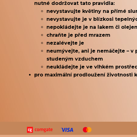
nutné dodržovat tato pravidla:
nevystavujte květiny na přímé sl
nevystavujte je v blízkosi tepelných
nepokládejte je na lakem či olej
chraňte je před mrazem
nezalévejte je
neumývejte, ani je nemáčejte – v 
studeným vzduchem
neukládejte je ve vlhkém prostře
pro maximální prodloužení životnosti k