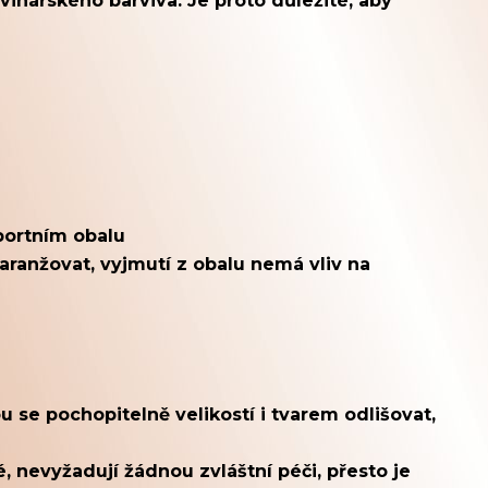
inářského barviva. Je proto důležité, aby
portním obalu
aranžovat, vyjmutí z obalu nemá vliv na
 se pochopitelně velikostí i tvarem odlišovat,
, nevyžadují žádnou zvláštní péči, přesto je