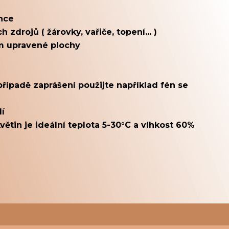
unce
 zdrojů ( žárovky, vařiče, topení... )
em upravené plochy
případě zaprášení použijte například fén se
dí
větin je ideální teplota 5-30°C a vlhkost 60%