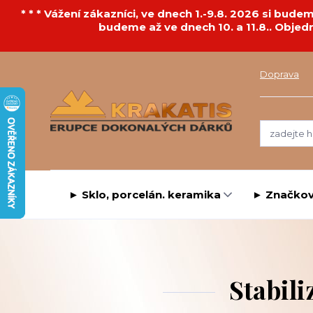
* * * Vážení zákazníci, ve dnech 1.-9.8. 2026 si bu
budeme až ve dnech 10. a 11.8.. Objed
Doprava
► Sklo, porcelán. keramika
► Značkov
Stabili