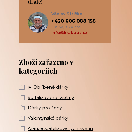
drátě!
Václav Stričko
+420 606 088 158
(Po-Ne, 8-20 hod.)
info@krakatis.cz
Zboží zařazeno v
kategoriích
► Oblíbené dárky
Stabilizované květiny
Dárky pro ženy
Valentýnské dárky
Aranže stabilizovaných květin