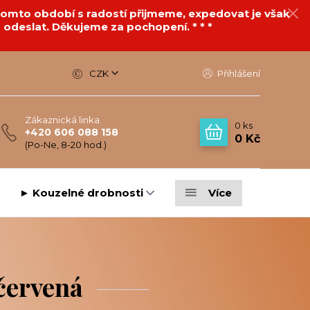
v tomto období s radostí přijmeme, expedovat je však
 odeslat. Děkujeme za pochopení. * * *
CZK
Přihlášení
Zákaznická linka
0
ks
+420 606 088 158
0 Kč
(Po-Ne, 8-20 hod.)
► Kouzelné drobnosti
Více
 červená