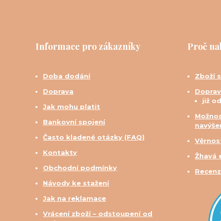
Informace pro zákazníky
Proč na
Doba dodání
Zboží 
Doprava
Doprav
již o
Jak mohu platit
Možnos
Bankovní spojení
navýše
Často kladené otázky (FAQ)
Věrnos
Kontakty
Žhavá 
Obchodní podmínky
Recenz
Návody ke stažení
Jak na reklamace
Vrácení zboží – odstoupení od