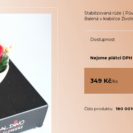
Stabilizovaná růže ( Pův
Balená v krabičce Život
Dostupnost
Nejsme plátci DPH
349 Kč
/
ks
Číslo produktu:
180 00