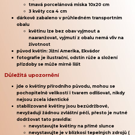
tmavá porcelánová miska 10x20 cm
3 květy cca 4 cm
dárkově zabaleno v průhledném transportním
obalu
květinu lze bez obav vyjmout a
naaranžovat, vyjmutí z obalu nemá vliv na
životnost
původ květin: Jižní Amerika, Ekvádor
fotografie je ilustrační, odstín růže a složení
přízdoby se může mírně lišit
Důležitá upozornění
jde o květiny přírodního původu, mohou se
pochopitelně velikostí i tvarem odlišovat, nikdy
nejsou zcela identické
stabilizované květiny jsou bezúdržbové,
nevyžadují žádnou zvláštní péči, přesto je nutné
dodržovat tato pravidla:
nevystavujte květiny na přímé slunce
nevystavujte je v blízkosi tepelných zdrojů (