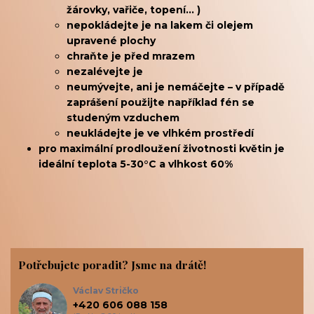
žárovky, vařiče, topení... )
nepokládejte je na lakem či olejem
upravené plochy
chraňte je před mrazem
nezalévejte je
neumývejte, ani je nemáčejte – v případě
zaprášení použijte například fén se
studeným vzduchem
neukládejte je ve vlhkém prostředí
pro maximální prodloužení životnosti květin je
ideální teplota 5-30°C a vlhkost 60%
Potřebujete poradit? Jsme na drátě!
Václav Stričko
+420 606 088 158