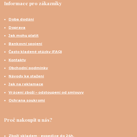
Informace pro zákazníky
Doba dodání
Doprava
Jak mohu platit
Bankovní spojení
Často kladené otázky (FAQ)
Kontakty
Obchodní podmínky
Návody ke stažení
Jak na reklamace
Vrácení zboží – odstoupení od smlouvy
Ochrana soukromí
Proč nakoupit u nás?
Zboží skladem - expedice do 24h.