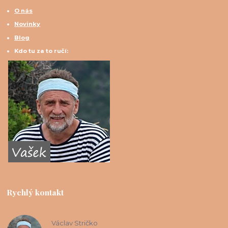
O nás
Novinky
Blog
Kdo tu za to ručí:
Rychlý kontakt
Václav Stričko