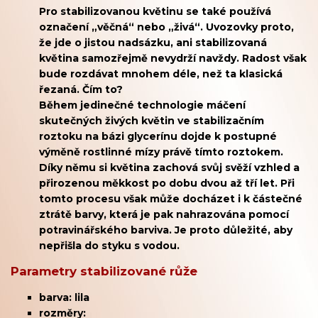
Pro stabilizovanou květinu se také používá
označení
„věčná“ nebo „živá“. Uvozovky proto,
že jde o jistou nadsázku, ani stabilizovaná
květina samozřejmě n
evydrží navždy. Radost však
bude rozdávat mnohem déle, než ta klasická
řezaná. Čím to?
Během jedinečné technologie máčení
skutečných živých květin ve stabilizačním
roztoku na bázi glycerínu dojde k postupné
výměně rostlinné mízy právě tímto roztokem.
Díky němu si květina zachová
svůj svěží vzhled a
přirozenou měkkost po dobu dvou až tří let.
Při
tomto procesu však může docházet i k částečné
ztrátě barvy, která je pak nahrazována pomocí
potravinářského barviva. Je proto důležité, aby
nepřišla do styku s vodou.
Parametry stabilizované růže
barva: lila
rozměry: