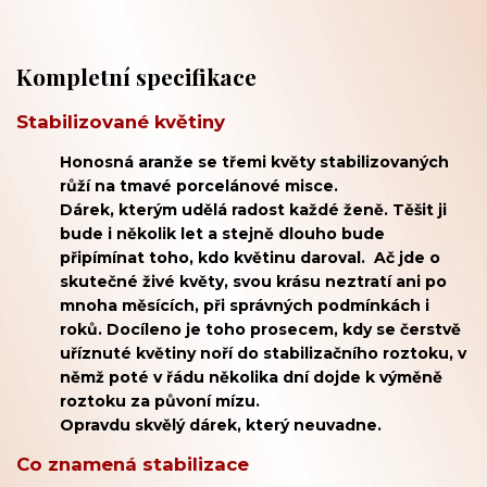
Kompletní specifikace
Stabilizované květiny
Honosná aranže se třemi květy stabilizovaných
růží na tmavé porcelánové misce.
Dárek, kterým udělá radost každé ženě. Těšit ji
bude i několik let a stejně dlouho bude
připímínat toho, kdo květinu daroval. Ač jde o
skutečné živé květy, svou krásu neztratí ani po
mnoha měsících, při správných podmínkách i
roků. Docíleno je toho prosecem, kdy se čerstvě
uříznuté květiny noří do stabilizačního roztoku, v
němž poté v řádu několika dní dojde k výměně
roztoku za půvoní mízu.
Opravdu skvělý dárek, který neuvadne.
Co znamená stabilizace