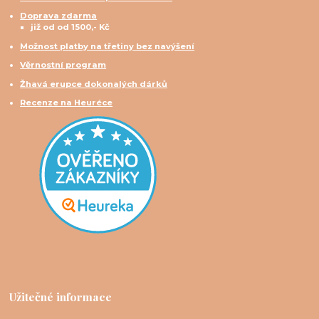
Doprava zdarma
již od od 1500,- Kč
Možnost platby na třetiny bez navýšení
Věrnostní program
Žhavá erupce dokonalých dárků
Recenze na Heuréce
Užitečné informace