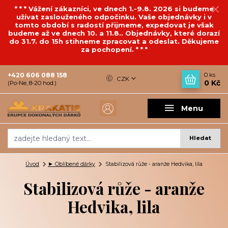
* * * Vážení zákazníci, ve dnech 1.-9.8. 2026 si budeme
užívat zaslouženého odpočinku. Vaše objednávky i v
tomto období s radostí přijmeme, expedovat je však
budeme až ve dnech 10. a 11.8.. Objednávky, které dorazí
do 31.7. do 15h stihneme zpracovat a odeslat. Děkujeme
za pochopení. * * *
+420 606 088 158
0
ks
CZK
0 Kč
(Po-Ne, 8-20 hod.)
Menu
Hledat
Úvod
► Oblíbené dárky
Stabilizová růže - aranže Hedvika, lila
Stabilizová růže - aranže
Hedvika, lila