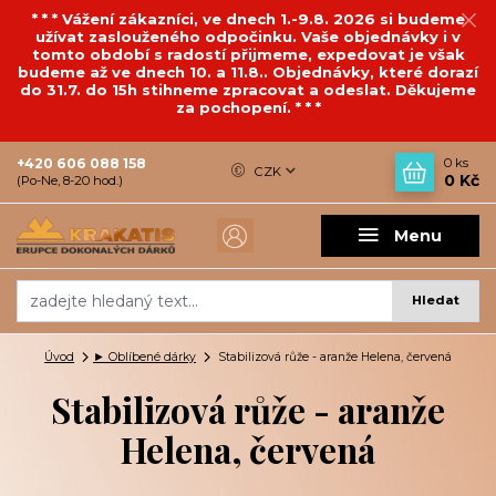
* * * Vážení zákazníci, ve dnech 1.-9.8. 2026 si budeme
užívat zaslouženého odpočinku. Vaše objednávky i v
tomto období s radostí přijmeme, expedovat je však
budeme až ve dnech 10. a 11.8.. Objednávky, které dorazí
do 31.7. do 15h stihneme zpracovat a odeslat. Děkujeme
za pochopení. * * *
+420 606 088 158
0
ks
CZK
0 Kč
(Po-Ne, 8-20 hod.)
Menu
Hledat
Úvod
► Oblíbené dárky
Stabilizová růže - aranže Helena, červená
Stabilizová růže - aranže
Helena, červená