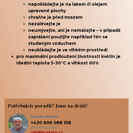
nepokládejte je na lakem či olejem
upravené plochy
chraňte je před mrazem
nezalévejte je
neumývejte, ani je nemáčejte – v případě
zaprášení použijte například fén se
studeným vzduchem
neukládejte je ve vlhkém prostředí
pro maximální prodloužení životnosti květin je
ideální teplota 5-30°C a vlhkost 60%
Potřebujete poradit? Jsme na drátě!
Václav Stričko
+420 606 088 158
(Po-Ne, 8-20 hod.)
info@krakatis.cz