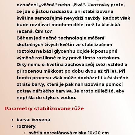
označení
„věčná“ nebo „živá“. Uvozovky proto,
že jde o jistou nadsázku, ani stabilizovaná
květina samozřejmě n
evydrží navždy. Radost však
bude rozdávat mnohem déle, než ta klasická
řezaná. Čím to?
Během jedinečné technologie máčení
skutečných živých květin ve stabilizačním
roztoku na bázi glycerínu dojde k postupné
výměně rostlinné mízy právě tímto roztokem.
Díky němu si květina zachová
svůj svěží vzhled a
přirozenou měkkost po dobu dvou až tří let.
Při
tomto procesu však může docházet i k částečné
ztrátě barvy, která je pak nahrazována pomocí
potravinářského barviva. Je proto důležité, aby
nepřišla do styku s vodou.
Parametry stabilizované růže
barva: červená
rozměry:
světlá porcelánová miska 10x20 cm