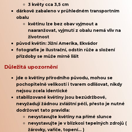
3 květy cca 3,5 cm
dárkově zabaleno v průhledném transportním
obalu
květinu lze bez obav vyjmout a
naaranžovat, vyjmutí z obalu nemá vliv na
životnost
původ květin: Jižní Amerika, Ekvádor
fotografie je ilustrační, odstín růže a složení
přízdoby se může mírně lišit
Důležitá upozornění
jde o květiny přírodního původu, mohou se
pochopitelně velikostí i tvarem odlišovat, nikdy
nejsou zcela identické
stabilizované květiny jsou bezúdržbové,
nevyžadují žádnou zvláštní péči, přesto je nutné
dodržovat tato pravidla:
nevystavujte květiny na přímé slunce
nevystavujte je v blízkosi tepelných zdrojů (
žárovky, vařiče, topení... )