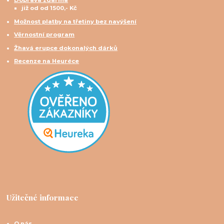
Doprava zdarma
již od od 1500,- Kč
Možnost platby na třetiny bez navýšení
Věrnostní program
Žhavá erupce dokonalých dárků
Recenze na Heuréce
Užitečné informace
O nás