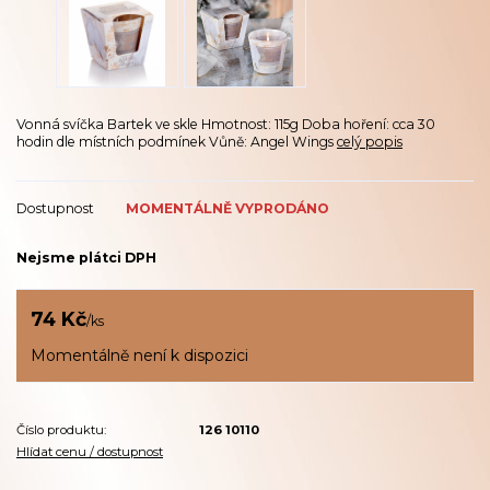
Vonná svíčka Bartek ve skle Hmotnost: 115g Doba hoření: cca 30
hodin dle místních podmínek Vůně: Angel Wings
celý popis
Dostupnost
MOMENTÁLNĚ VYPRODÁNO
Nejsme plátci DPH
74 Kč
/
ks
Momentálně není k dispozici
Číslo produktu:
126 10110
Hlídat cenu / dostupnost