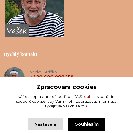
Rychlý kontakt
Václav Stričko
+420 606 088 158
(Po-Ne, 8-20 hod.)
Zpracování cookies
Náš e-shop a partneři potřebují Váš
souhlas
s použitím
info@krakatis.cz
souborů cookies, aby Vám mohli zobrazovat informace
týkající se Vašich zájmů.
Souhlasím
Nastavení