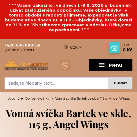
* * * Vážení zákazníci, ve dnech 1.-9.8. 2026 si budeme
užívat zaslouženého odpočinku. Vaše objednávky i v
tomto období s radostí přijmeme, expedovat je však
budeme až ve dnech 10. a 11.8.. Objednávky, které dorazí
do 31.7. do 15h stihneme zpracovat a odeslat. Děkujeme
za pochopení. * * *
+420 606 088 158
0
ks
CZK
0 Kč
(Po-Ne, 8-20 hod.)
Menu
Hledat
Úvod
► Oblíbené dárky
Vonná svíčka Bartek ve skle, 115 g, Angel Wings
Vonná svíčka Bartek ve skle,
115 g, Angel Wings