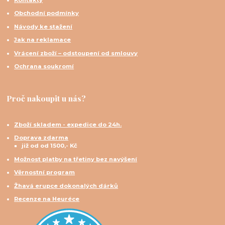
Obchodní podmínky
Návody ke stažení
Jak na reklamace
Vrácení zboží – odstoupení od smlouvy
Ochrana soukromí
Proč nakoupit u nás?
Zboží skladem - expedice do 24h.
Doprava zdarma
již od od 1500,- Kč
Možnost platby na třetiny bez navýšení
Věrnostní program
Žhavá erupce dokonalých dárků
Recenze na Heuréce