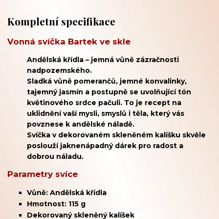
Kompletní specifikace
Vonná svíčka Bartek ve skle
Andělská křídla – jemná vůně zázračnosti
nadpozemského.
Sladká vůně pomerančů,
jemné konvalinky,
tajemný jasmín a postupně se uvolňující tón
květinového srdce pačuli. To je recept na
uklidnění vaší mysli, smyslů i těla, který vás
povznese k andělské
náladě.
Svíčka v dekorovaném skleněném kalíšku skvěle
poslouží jaknenápadný dárek pro radost a
dobrou náladu.
Parametry svíce
Vůně: Andělská křídla
Hmotnost: 115 g
Dekorovaný skleněný kalíšek