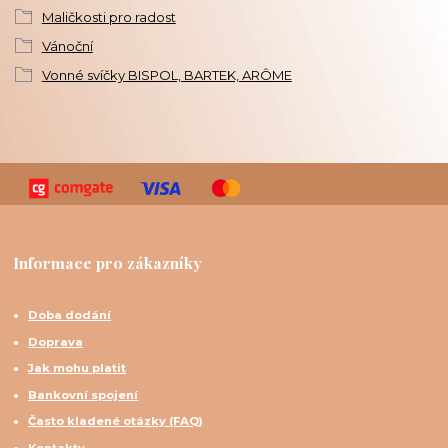
Maličkosti pro radost
Vánoční
Vonné svíčky BISPOL, BARTEK, ARÔME
Informace pro zákazníky
Doba dodání
Doprava
Jak mohu platit
Bankovní spojení
Často kladené otázky (FAQ)
Kontakty