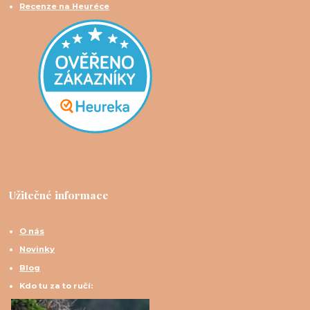
Recenze na Heuréce
Užitečné informace
O nás
Novinky
Blog
Kdo tu za to ručí: