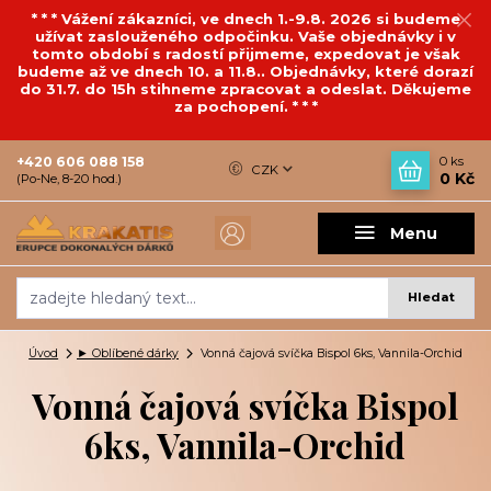
* * * Vážení zákazníci, ve dnech 1.-9.8. 2026 si budeme
užívat zaslouženého odpočinku. Vaše objednávky i v
tomto období s radostí přijmeme, expedovat je však
budeme až ve dnech 10. a 11.8.. Objednávky, které dorazí
do 31.7. do 15h stihneme zpracovat a odeslat. Děkujeme
za pochopení. * * *
+420 606 088 158
0
ks
CZK
0 Kč
(Po-Ne, 8-20 hod.)
Menu
Hledat
Úvod
► Oblíbené dárky
Vonná čajová svíčka Bispol 6ks, Vannila-Orchid
Vonná čajová svíčka Bispol
6ks, Vannila-Orchid