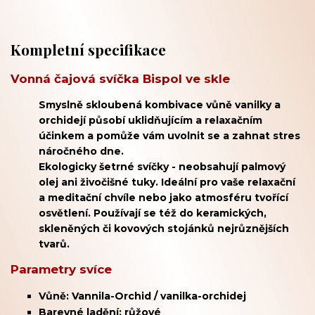
Kompletní specifikace
Vonná čajová svíčka Bispol ve skle
Smyslně skloubená kombivace vůně vanilky a
orchidejí působí uklidňujícím a relaxačním
účinkem a pomůže vám uvolnit se a zahnat stres
náročného dne.
E
kologicky šetrné svíčky - neobsahují palmový
olej ani živočišné tuky. Ideální pro vaše relaxační
a meditační chvíle nebo jako atmosféru tvořící
osvětlení. Používají se též do keramických,
skleněných či kovových stojánků nejrůznějších
tvarů.
Parametry svíce
Vůně: Vannila-Orchid / vanilka-orchidej
Barevné ladění: růžové