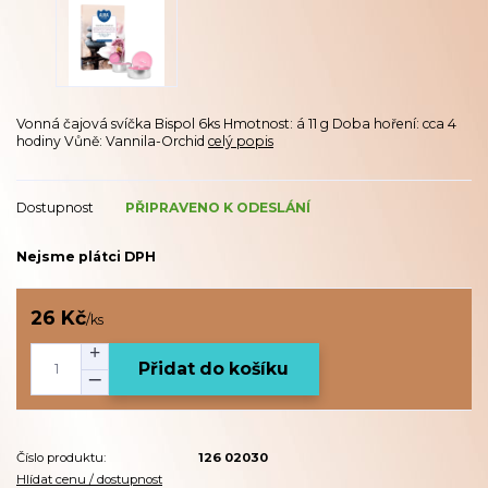
Vonná čajová svíčka Bispol 6ks Hmotnost: á 11 g Doba hoření: cca 4
hodiny Vůně: Vannila-Orchid
celý popis
Dostupnost
PŘIPRAVENO K ODESLÁNÍ
Nejsme plátci DPH
26 Kč
/
ks
Přidat do košíku
Číslo produktu:
126 02030
Hlídat cenu / dostupnost