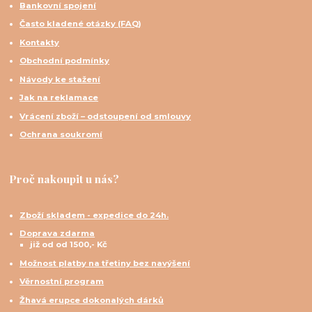
Bankovní spojení
Často kladené otázky (FAQ)
Kontakty
Obchodní podmínky
Návody ke stažení
Jak na reklamace
Vrácení zboží – odstoupení od smlouvy
Ochrana soukromí
Proč nakoupit u nás?
Zboží skladem - expedice do 24h.
Doprava zdarma
již od od 1500,- Kč
Možnost platby na třetiny bez navýšení
Věrnostní program
Žhavá erupce dokonalých dárků