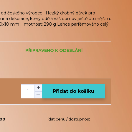
 od českého výrobce . Hezký drobný dárek pro
jemná dekorace, který udělá váš domov ještě útulnějším.
140x10 mm Hmotnost: 290 g Lehce parfémováno
celý
PŘIPRAVENO K ODESLÁNÍ
Přidat do košíku
000
Hlídat cenu / dostupnost