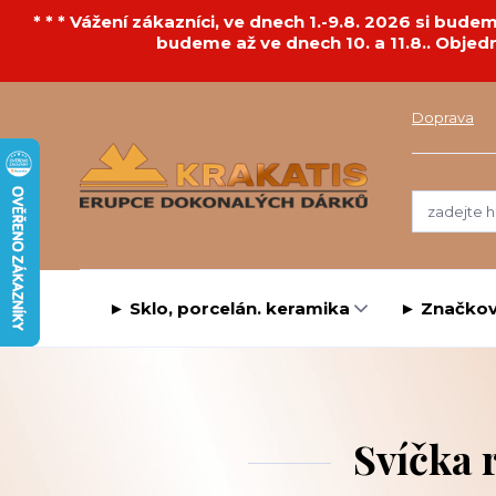
* * * Vážení zákazníci, ve dnech 1.-9.8. 2026 si bu
budeme až ve dnech 10. a 11.8.. Objed
Doprava
► Sklo, porcelán. keramika
► Značkov
Svíčka 