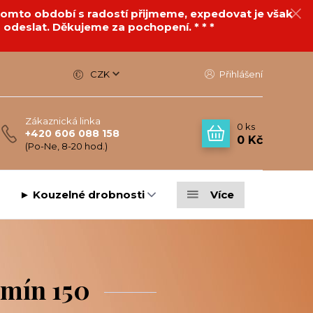
v tomto období s radostí přijmeme, expedovat je však
 odeslat. Děkujeme za pochopení. * * *
CZK
Přihlášení
Zákaznická linka
0
ks
+420 606 088 158
0 Kč
(Po-Ne, 8-20 hod.)
► Kouzelné drobnosti
Více
smín 150