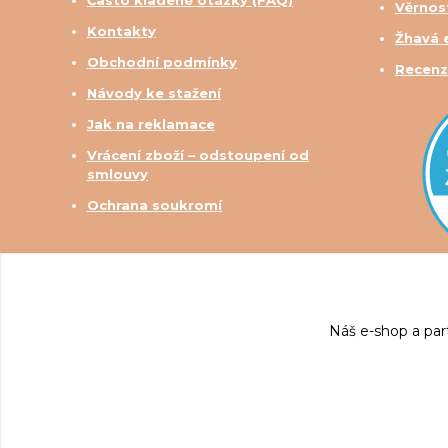
Věrnos
Kontakty
Žhavá 
Obchodní podmínky
Recenz
Návody ke stažení
Jak na reklamace
Vrácení zboží – odstoupení od
smlouvy
Ochrana soukromí
Náš e-shop a par