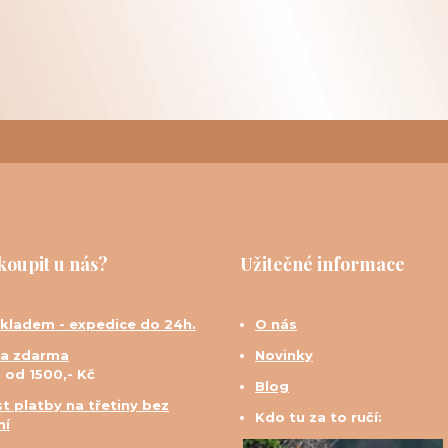
koupit u nás?
Užitečné informace
skladem - expedice do 24h.
O nás
a zdarma
Novinky
d od 1500,- Kč
Blog
t platby na třetiny bez
Kdo tu za to ručí:
ní