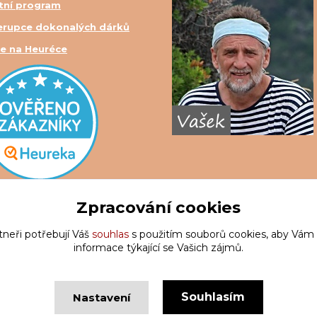
tní program
erupce dokonalých dárků
e na Heuréce
Zpracování cookies
tneři potřebují Váš
souhlas
s použitím souborů cookies, aby Vám
informace týkající se Vašich zájmů.
Souhlasím
Nastavení