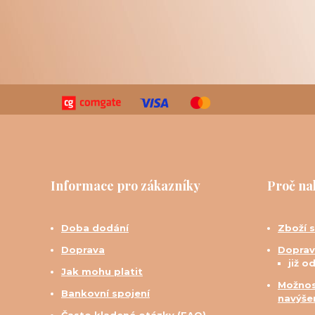
Informace pro zákazníky
Proč na
Doba dodání
Zboží 
Doprava
Doprav
již o
Jak mohu platit
Možnos
Bankovní spojení
navýše
Často kladené otázky (FAQ)