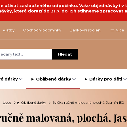
deme užívat zaslouženého odpočinku. Vaše objednávky i 
návky, které dorazí do 31.7. do 15h stihneme zpracovat a
Platby
Obchodní podmínky
Bankovní spojení
Více
Hledat
é dárky
► Oblíbené dárky
► Dárky pro děti
Úvod
► Oblíbené dárky
Svíčka ručně malovaná, plochá, Jasmín 150
ručně malovaná, plochá, Ja