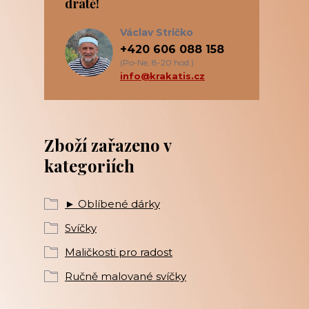
drátě!
Václav Stričko
+420 606 088 158
(Po-Ne, 8-20 hod.)
info@krakatis.cz
Zboží zařazeno v
kategoriích
► Oblíbené dárky
Svíčky
Maličkosti pro radost
Ručně malované svíčky