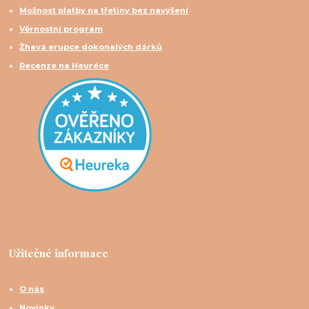
Možnost platby na třetiny bez navýšení
Věrnostní program
Žhavá erupce dokonalých dárků
Recenze na Heuréce
Užitečné informace
O nás
Novinky