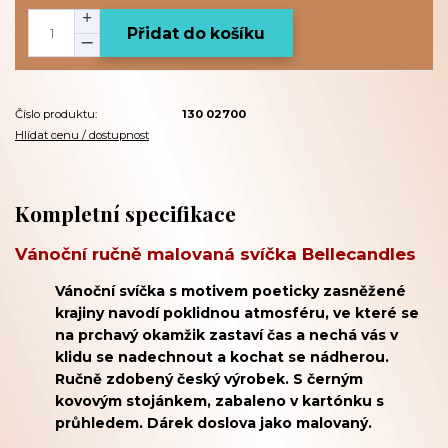
Přidat do košíku
Číslo produktu:
130 02700
Hlídat cenu / dostupnost
Kompletní specifikace
Vánoční ručně malovaná svíčka Bellecandles
Vánoční svíčka s motivem poeticky zasněžené
krajiny navodí poklidnou atmosféru, ve které se
na prchavý okamžik zastaví čas a nechá vás v
klidu se nadechnout a kochat se nádherou.
Ručně zdobený český výrobek. S černým
kovovým stojánkem, zabaleno v kartónku s
průhledem. Dárek doslova jako malovaný.