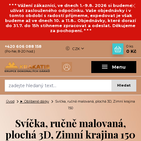
* * * Vážení zákazníci, ve dnech 1.-9.8. 2026 si budeme
užívat zaslouženého odpočinku. Vaše objednávky i v
tomto období s radostí přijmeme, expedovat je však
budeme až ve dnech 10. a 11.8.. Objednávky, které dorazí
do 31.7. do 15h stihneme zpracovat a odeslat. Děkujeme
za pochopení. * * *
+420 606 088 158
0
ks
CZK
0 Kč
(Po-Ne, 8-20 hod.)
Menu
Hledat
Úvod
► Oblíbené dárky
Svíčka, ručně malovaná, plochá 3D, Zimní krajina
150
Svíčka, ručně malovaná,
plochá 3D, Zimní krajina 150