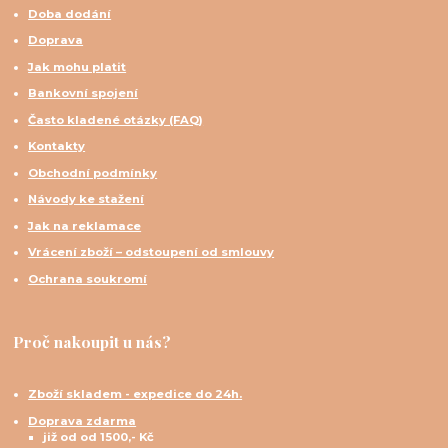
Doba dodání
Doprava
Jak mohu platit
Bankovní spojení
Často kladené otázky (FAQ)
Kontakty
Obchodní podmínky
Návody ke stažení
Jak na reklamace
Vrácení zboží – odstoupení od smlouvy
Ochrana soukromí
Proč nakoupit u nás?
Zboží skladem - expedice do 24h.
Doprava zdarma
již od od 1500,- Kč