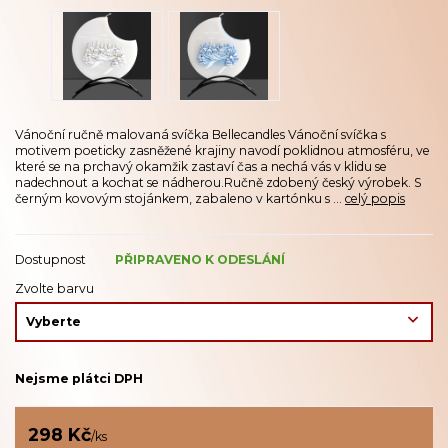
Vánoční ručně malovaná svíčka Bellecandles Vánoční svíčka s
motivem poeticky zasněžené krajiny navodí poklidnou atmosféru, ve
které se na prchavý okamžik zastaví čas a nechá vás v klidu se
nadechnout a kochat se nádherou.Ručně zdobený český výrobek. S
černým kovovým stojánkem, zabaleno v kartónku s ...
celý popis
Dostupnost
PŘIPRAVENO K ODESLÁNÍ
Zvolte barvu
Nejsme plátci DPH
298 Kč
/
ks