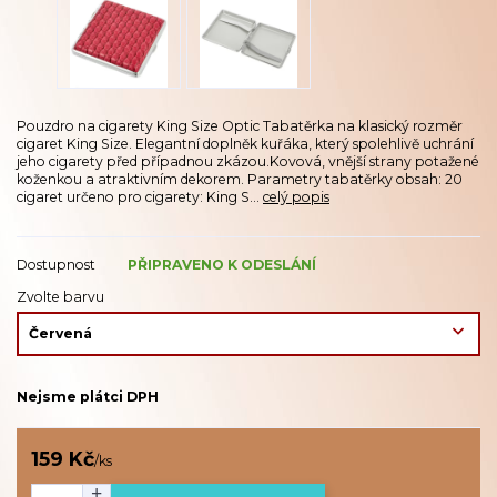
Pouzdro na cigarety King Size Optic Tabatěrka na klasický rozměr
cigaret King Size. Elegantní doplněk kuřáka, který spolehlivě uchrání
jeho cigarety před případnou zkázou.Kovová, vnější strany potažené
koženkou a atraktivním dekorem. Parametry tabatěrky obsah: 20
cigaret určeno pro cigarety: King S...
celý popis
Dostupnost
PŘIPRAVENO K ODESLÁNÍ
Zvolte barvu
Nejsme plátci DPH
159 Kč
/
ks