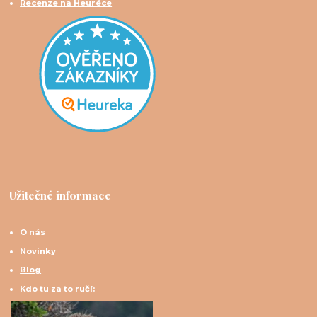
Recenze na Heuréce
Užitečné informace
O nás
Novinky
Blog
Kdo tu za to ručí: