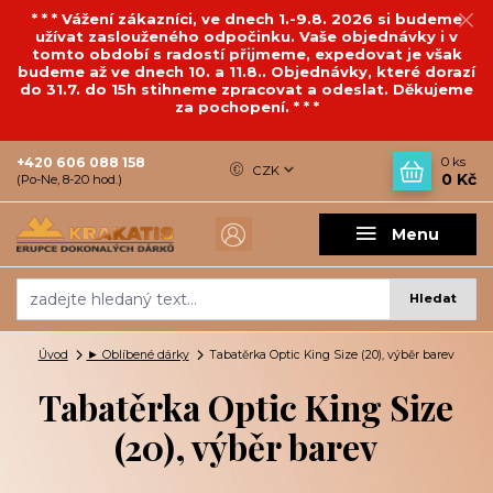
* * * Vážení zákazníci, ve dnech 1.-9.8. 2026 si budeme
užívat zaslouženého odpočinku. Vaše objednávky i v
tomto období s radostí přijmeme, expedovat je však
budeme až ve dnech 10. a 11.8.. Objednávky, které dorazí
do 31.7. do 15h stihneme zpracovat a odeslat. Děkujeme
za pochopení. * * *
+420 606 088 158
0
ks
CZK
0 Kč
(Po-Ne, 8-20 hod.)
Menu
Hledat
Úvod
► Oblíbené dárky
Tabatěrka Optic King Size (20), výběr barev
Tabatěrka Optic King Size
(20), výběr barev