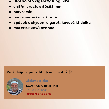
určeno pro cigarety: King Size
vnitřní prostor: 80x85 mm
barva: mix
barva rámečku: stříbrná
způsob uchycení cigaret: kovová křidélka
materiál: kov/koženka
Potřebujete poradit? Jsme na drátě!
Václav Stričko
+420 606 088 158
(Po-Ne, 8-20 hod.)
info@krakatis.cz