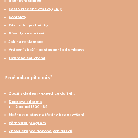
Bankovní spojení
Často kladené otázky (FAQ)
Kontakty
Obchodní podmínky
Návody ke stažení
Jak na reklamace
Vrácení zboží – odstoupení od smlouvy
Ochrana soukromí
Proč nakoupit u nás?
Zboží skladem - expedice do 24h.
Doprava zdarma
již od od 1500,- Kč
Možnost platby na třetiny bez navýšení
Věrnostní program
Žhavá erupce dokonalých dárků