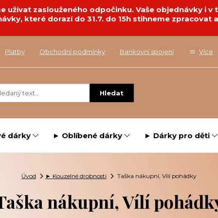
deme užívat zaslouženého odpočinku. Vaše objednávky i 
návky, které dorazí do 31.7. do 15h stihneme zpracovat a
Platby
Obchodní podmínky
Bankovní spojení
Více
Hledat
é dárky
► Oblíbené dárky
► Dárky pro děti
Úvod
► Kouzelné drobnosti
Taška nákupní, Vílí pohádky
Taška nákupní, Vílí pohádk