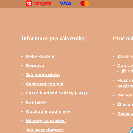
Informace pro zákazníky
Proč na
Doba dodání
Zboží 
Doprava
Doprav
již o
Jak mohu platit
Možnos
Bankovní spojení
navýše
Často kladené otázky (FAQ)
Věrnos
Kontakty
Žhavá 
Obchodní podmínky
Recenz
Návody ke stažení
Jak na reklamace