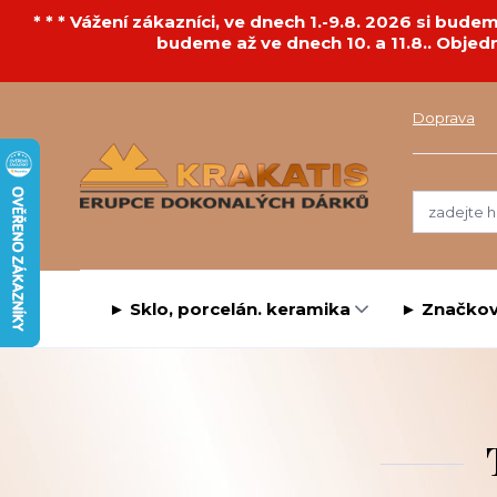
* * * Vážení zákazníci, ve dnech 1.-9.8. 2026 si bu
budeme až ve dnech 10. a 11.8.. Objed
Doprava
► Sklo, porcelán. keramika
► Značkov