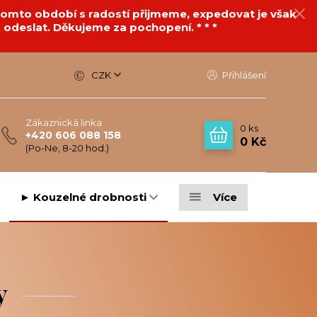
v tomto období s radostí přijmeme, expedovat je však
 odeslat. Děkujeme za pochopení. * * *
CZK
Přihlášení
Zákaznická linka
0
ks
+420 606 088 158
0 Kč
(Po-Ne, 8-20 hod.)
► Kouzelné drobnosti
Více
y