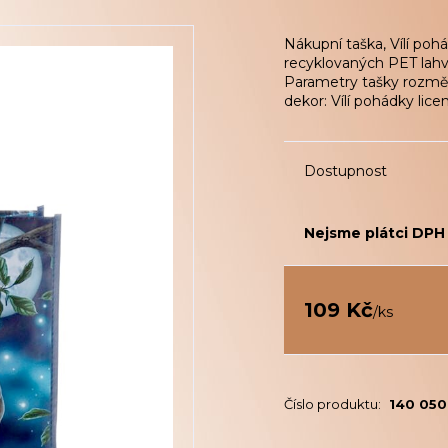
Nákupní taška, Vílí poh
recyklovaných PET lahv
Parametry tašky rozměr
dekor: Vílí pohádky lice
Dostupnost
Nejsme plátci DPH
109 Kč
/
ks
Číslo produktu:
140 05