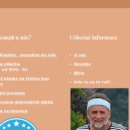
koupit u nás?
Užitečné informace
skladem - expedice do 24h.
O nás
a zdarma
Novinky
d od 1500,- Kč
Blog
t platby na třetiny bez
Kdo tu za to ručí:
ní
tní program
erupce dokonalých dárků
e na Heuréce