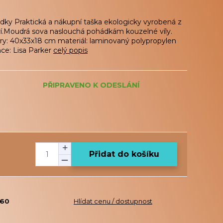
ádky Praktická a nákupní taška ekologicky vyrobená z
í.Moudrá sova naslouchá pohádkám kouzelné víly.
y: 40x33x18 cm materiál: laminovaný polypropylen
nce: Lisa Parker
celý popis
PŘIPRAVENO K ODESLÁNÍ
Přidat do košíku
060
Hlídat cenu / dostupnost