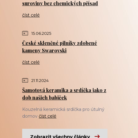
suroviny bez chemických přísad
číst celé
15.06.2025
České skleněné pilníky zdobené
kameny Swarovski
číst celé
21.11.2024
Šamotová keramika a srdíčka jako z
dob našich babiček
Kouzelná keramická srdíčka pro útulný
domov
číst celé
Zobrazit všechny články