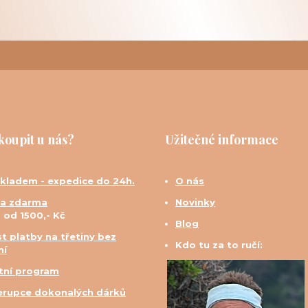
koupit u nás?
Užitečné informace
skladem - expedice do 24h.
O nás
a zdarma
Novinky
d od 1500,- Kč
Blog
t platby na třetiny bez
Kdo tu za to ručí:
ní
tní program
erupce dokonalých dárků