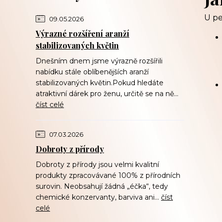
U pe
09.05.2026
Výrazné rozšíření aranží
stabilizovaných květin
Dnešním dnem jsme výrazně rozšířili
nabídku stále oblíbenějších aranží
stabilizovaných květin.Pokud hledáte
atraktivní dárek pro ženu, určitě se na ně...
číst celé
07.03.2026
Dobroty z přírody
Dobroty z přírody jsou velmi kvalitní
produkty zpracovávané 100% z přírodních
surovin. Neobsahují žádná „éčka“, tedy
chemické konzervanty, barviva ani...
číst
celé