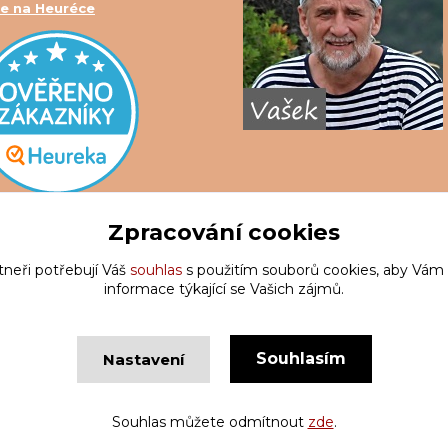
e na Heuréce
Zpracování cookies
tneři potřebují Váš
souhlas
s použitím souborů cookies, aby Vám
informace týkající se Vašich zájmů.
Souhlasím
Nastavení
Copyright © Krakatis 2020-2023
Vytvořeno na
Eshop-rychle.c
Souhlas můžete odmítnout
zde
.