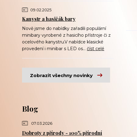
09.02.2025
Kanystr a hasičák bary
Nově jsme do nabídky zařadili populární
minibary vyrobené z hasicího přístroje či z
ocelového kanystru.V nabídce klasické
provedení i minibar s LED os...
číst celé
Zobrazit všechny novinky
Blog
07.03.2026
Dobroty z přírody - 100% přírodní