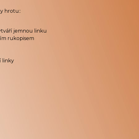
y hrotu::
ytváří jemnou linku
dním rukopisem
 linky