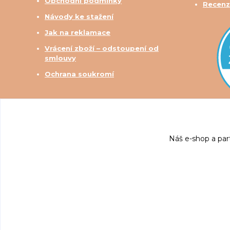
Obchodní podmínky
Recenz
Návody ke stažení
Jak na reklamace
Vrácení zboží – odstoupení od
smlouvy
Ochrana soukromí
Náš e-shop a par