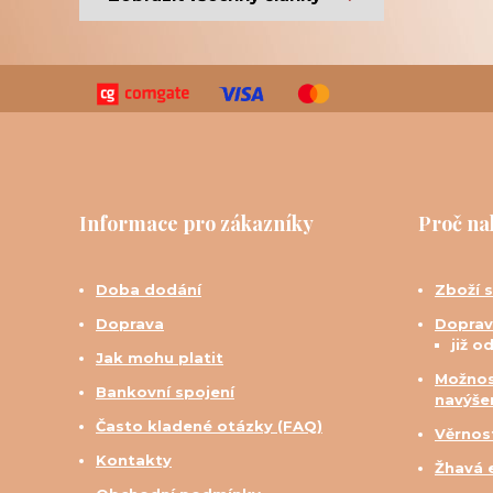
Informace pro zákazníky
Proč na
Doba dodání
Zboží 
Doprava
Doprav
již o
Jak mohu platit
Možnos
Bankovní spojení
navýše
Často kladené otázky (FAQ)
Věrnos
Kontakty
Žhavá 