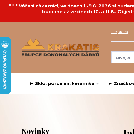
* * * Vážení zákazníci, ve dnech 1.-9.8. 2026 si bu
budeme až ve dnech 10. a 11.8.. Objed
Doprava
► Sklo, porcelán. keramika
► Značkov
Ja
Novinky