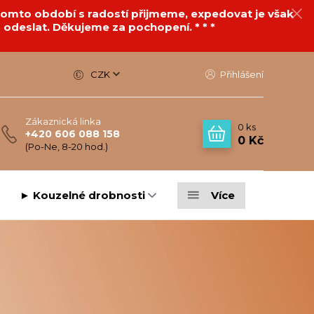
v tomto období s radostí přijmeme, expedovat je však
 odeslat. Děkujeme za pochopení. * * *
CZK
Přihlášení
Zákaznická linka
0
ks
+420 606 088 158
0 Kč
(Po-Ne, 8-20 hod.)
► Kouzelné drobnosti
Více