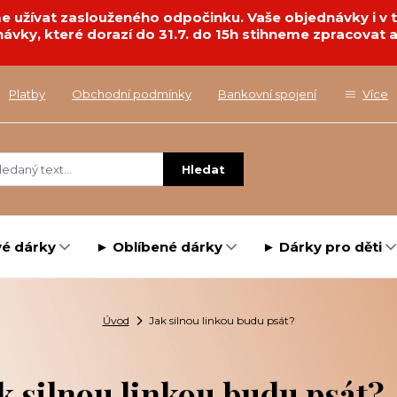
deme užívat zaslouženého odpočinku. Vaše objednávky i 
návky, které dorazí do 31.7. do 15h stihneme zpracovat a
Platby
Obchodní podmínky
Bankovní spojení
Více
Hledat
é dárky
► Oblíbené dárky
► Dárky pro děti
Úvod
Jak silnou linkou budu psát?
k silnou linkou budu psát?