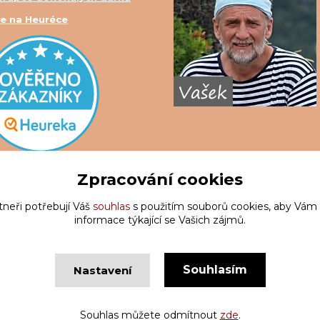
e na Heuréce
Zpracování cookies
tneři potřebují Váš
souhlas
s použitím souborů cookies, aby Vám
informace týkající se Vašich zájmů.
Souhlasím
Nastavení
Copyright © Krakatis 2020-2023
Vytvořeno na
Eshop-rychle.c
Souhlas můžete odmítnout
zde
.