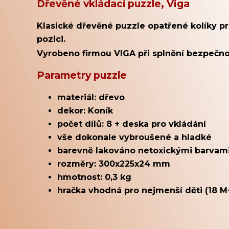
Dřevěné vkládací puzzle, Viga
Klasické dřevěné puzzle opatřené kolíky pr
pozici.
Vyrobeno firmou
VIGA při splnění
bezpečno
Parametry puzzle
materiál: dřevo
dekor: Koník
počet dílů: 8 + deska pro vkládání
vše dokonale vybroušené a hladké
barevně lakováno netoxickými barvam
rozměry: 300x225x24 mm
hmotnost: 0,3 kg
hračka vhodná pro nejmenší děti (18 M