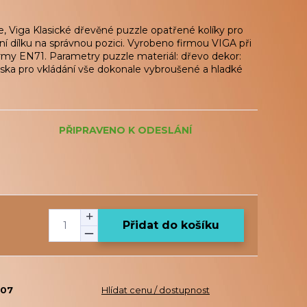
, Viga Klasické dřevěné puzzle opatřené kolíky pro
ní dílku na správnou pozici. Vyrobeno firmou VIGA při
rmy EN71. Parametry puzzle materiál: dřevo dekor:
eska pro vkládání vše dokonale vybroušené a hladké
PŘIPRAVENO K ODESLÁNÍ
Přidat do košíku
607
Hlídat cenu / dostupnost