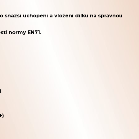
o snazší uchopení a vložení dílku na správnou
stí normy
EN71.
i
+)