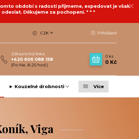
v tomto období s radostí přijmeme, expedovat je však
 odeslat. Děkujeme za pochopení. * * *
CZK
Přihlášení
Zákaznická linka
0
ks
+420 606 088 158
0 Kč
(Po-Ne, 8-20 hod.)
► Kouzelné drobnosti
Více
a
Koník, Viga