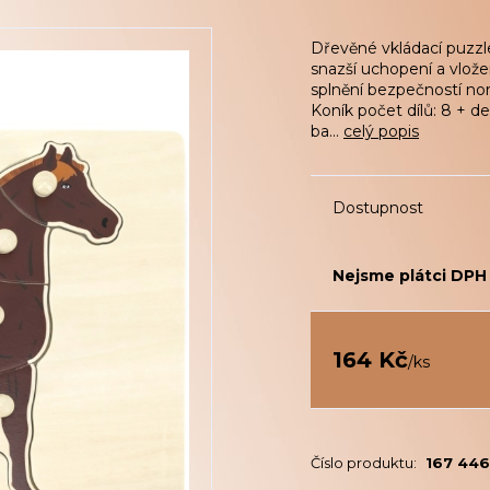
Dřevěné vkládací puzzle
snazší uchopení a vlože
splnění bezpečností no
Koník počet dílů: 8 + d
ba...
celý popis
Dostupnost
Nejsme plátci DPH
164 Kč
/
ks
Číslo produktu:
167 44