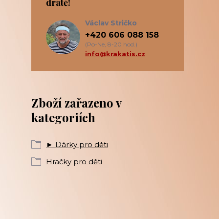
drátě!
Václav Stričko
+420 606 088 158
(Po-Ne, 8-20 hod.)
info@krakatis.cz
Zboží zařazeno v
kategoriích
► Dárky pro děti
Hračky pro děti