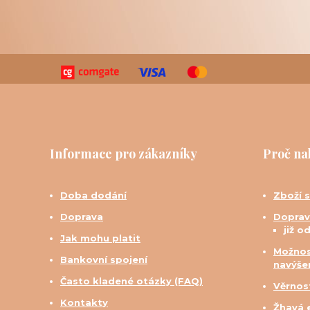
Informace pro zákazníky
Proč na
Doba dodání
Zboží 
Doprava
Doprav
již o
Jak mohu platit
Možnos
Bankovní spojení
navýše
Často kladené otázky (FAQ)
Věrnos
Kontakty
Žhavá 