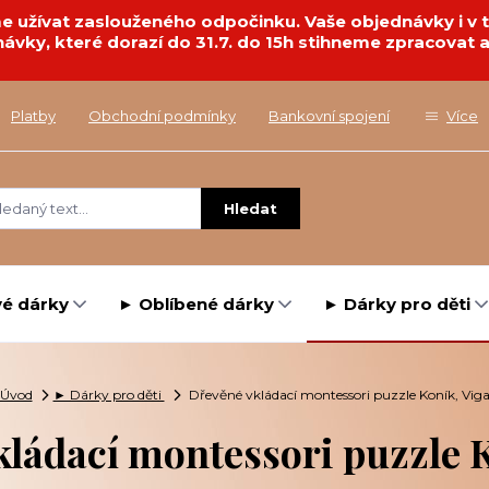
deme užívat zaslouženého odpočinku. Vaše objednávky i 
návky, které dorazí do 31.7. do 15h stihneme zpracovat a
Platby
Obchodní podmínky
Bankovní spojení
Více
Hledat
é dárky
► Oblíbené dárky
► Dárky pro děti
Úvod
► Dárky pro děti
Dřevěné vkládací montessori puzzle Koník, Vig
ládací montessori puzzle 