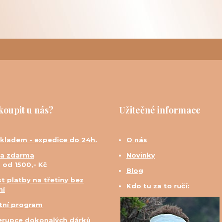
koupit u nás?
Užitečné informace
skladem - expedice do 24h.
O nás
a zdarma
Novinky
d od 1500,- Kč
Blog
t platby na třetiny bez
Kdo tu za to ručí:
ní
tní program
erupce dokonalých dárků