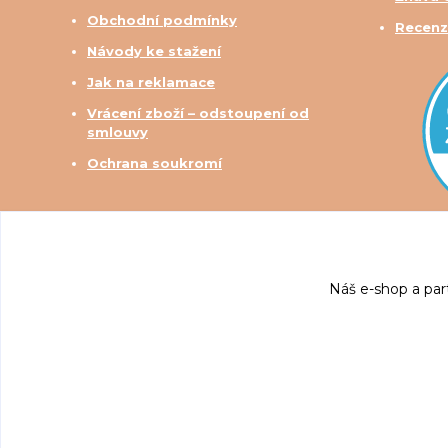
Obchodní podmínky
Recenz
Návody ke stažení
Jak na reklamace
Vrácení zboží – odstoupení od
smlouvy
Ochrana soukromí
Náš e-shop a par