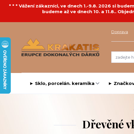
* * * Vážení zákazníci, ve dnech 1.-9.8. 2026 si bu
budeme až ve dnech 10. a 11.8.. Objed
Doprava
► Sklo, porcelán. keramika
► Značkov
Dřevěné vk