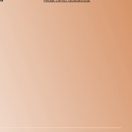
85
Hlídat cenu / dostupnost