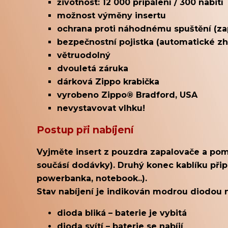
životnost: 12 000 připálení / 300 nabití
možnost výměny insertu
ochrana proti náhodnému spuštění (zap
bezpečnostní pojistka (automatické z
větruodolný
dvouletá záruka
dárková Zippo krabička
vyrobeno Zippo® Bradford, USA
nevystavovat vlhku!
Postup při nabíjení
Vyjměte insert z pouzdra zapalovače a pomo
součásí dodávky). Druhý konec kablíku přip
powerbanka, notebook..).
Stav nabíjení je indikován modrou diodou n
dioda bliká – baterie je vybitá
dioda svítí – baterie se nabíjí