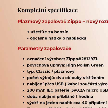
Kompletní specifikace
Plazmový zapalovač Zippo – nový roz
+ ušetříte za benzín
- občasné hádky o nabíječku
Parametry zapalovače
označení výrobce: Zippo#28129ZL
povrchová úprava: High Polish Green
typ: Classic / plazmový
počet výbojů: dva oblouky s křížením
nabíjení přes USB ( kabel součástí výro
200 mAh IEC baterie;
5v0,2A micro USB
doba nabíjení přibližně 1 hodina
výdrž na jedno nabití: cca 40 připálení