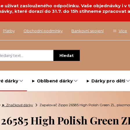
deme užívat zaslouženého odpočinku. Vaše objednávky i 
návky, které dorazí do 31.7. do 15h stihneme zpracovat a
Platby
Obchodní podmínky
Bankovní spojení
Více
Hledat
é dárky
► Oblíbené dárky
► Dárky pro děti
► Značkové dárky
Zapalovač Zippo 26585 High Polish Green ZL, plazmo
 26585 High Polish Green Z