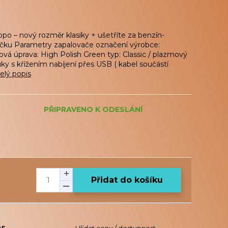
po – nový rozměr klasiky + ušetříte za benzín-
ečku Parametry zapalovače označení výrobce:
á úprava: High Polish Green typ: Classic / plazmový
ky s křížením nabíjení přes USB ( kabel součástí
elý popis
PŘIPRAVENO K ODESLÁNÍ
Přidat do košíku