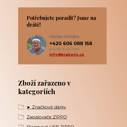
Potřebujete poradit? Jsme na
drátě!
Václav Stričko
+420 606 088 158
(Po-Ne, 8-20 hod.)
info@krakatis.cz
Zboží zařazeno v
kategoriích
► Značkové dárky
Zapalovače ZIPPO
Plazmové USB ZIPPO