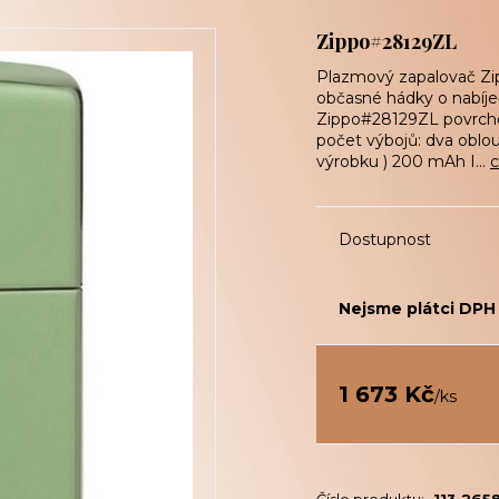
Zippo#28129ZL
Plazmový zapalovač Zip
občasné hádky o nabíj
Zippo#28129ZL povrchov
počet výbojů: dva oblou
výrobku ) 200 mAh I...
c
Dostupnost
Nejsme plátci DPH
1 673 Kč
/
ks