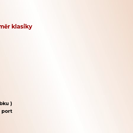
měr klasiky
bku )
 port