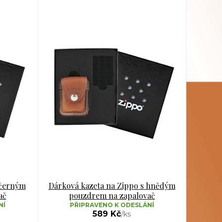
 černým
Dárková kazeta na Zippo s hnědým
ač
pouzdrem na zapalovač
NÍ
PŘIPRAVENO K ODESLÁNÍ
589 Kč
/
ks