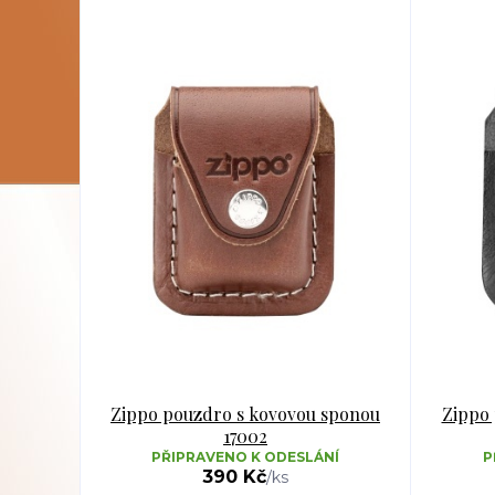
Zippo pouzdro s kovovou sponou
Zippo
17002
PŘIPRAVENO K ODESLÁNÍ
P
390 Kč
/
ks