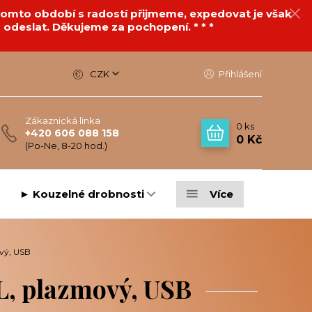
v tomto období s radostí přijmeme, expedovat je však
 odeslat. Děkujeme za pochopení. * * *
CZK
Přihlášení
Zákaznická linka
0
ks
+420 606 088 158
0 Kč
(Po-Ne, 8-20 hod.)
► Kouzelné drobnosti
Více
vý, USB
L, plazmový, USB