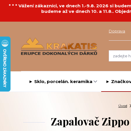
* * * Vážení zákazníci, ve dnech 1.-9.8. 2026 si bu
budeme až ve dnech 10. a 11.8.. Objed
Doprava
► Sklo, porcelán. keramika
► Značkov
Úvod
Zapalovač Zippo