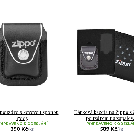
 pouzdro s kovovou sponou
Dárková kazeta na Zippo s
17003
pouzdrem na zapalov
ŘIPRAVENO K ODESLÁNÍ
PŘIPRAVENO K ODESLÁ
390 Kč
589 Kč
/
ks
/
ks