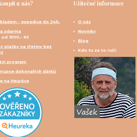
koupit u nás?
Užitečné informace
skladem - expedice do 24h.
O nás
a zdarma
Novinky
d od 1500,- Kč
Blog
t platby na třetiny bez
Kdo tu za to ručí:
ní
tní program
erupce dokonalých dárků
e na Heuréce