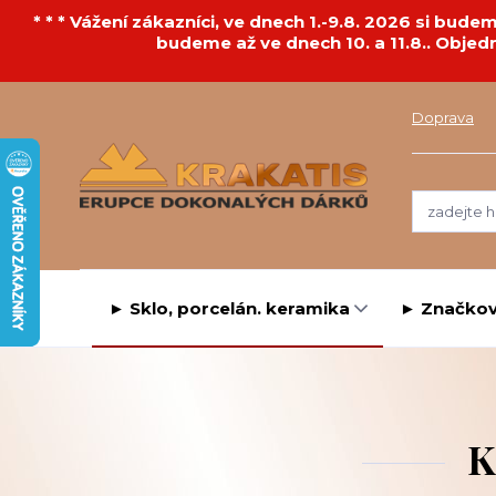
* * * Vážení zákazníci, ve dnech 1.-9.8. 2026 si bu
budeme až ve dnech 10. a 11.8.. Objed
Doprava
► Sklo, porcelán. keramika
► Značkov
K