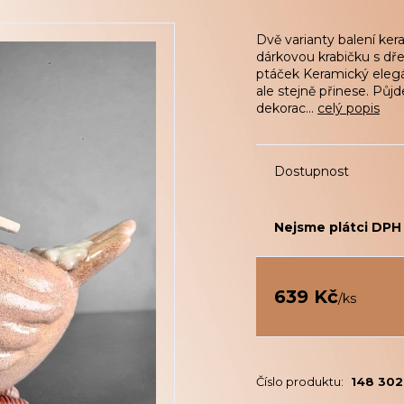
Dvě varianty balení ker
dárkovou krabičku s d
ptáček Keramický elegá
ale stejně přinese. Půj
dekorac...
celý popis
Dostupnost
Nejsme plátci DPH
639 Kč
/
ks
Číslo produktu:
148 30