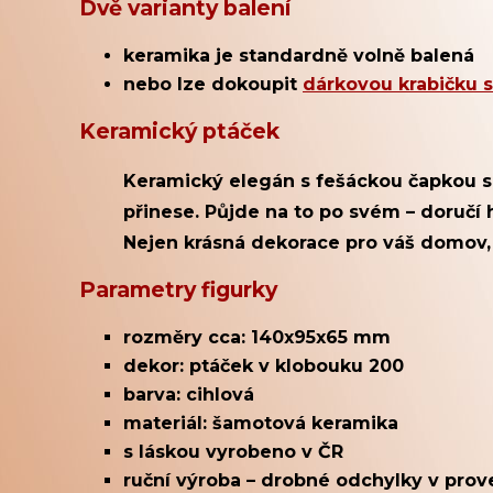
Dvě varianty balení
keramika je standardně volně balená
nebo lze dokoupit
dárkovou krabičku 
Keramický ptáček
Keramický elegán s fešáckou čapkou s
přinese. Půjde na to po svém – doručí 
Nejen krásná dekorace pro váš domov, a
Parametry figurky
rozměry cca: 140x95x65 mm
dekor: ptáček v klobouku 200
barva: cihlová
materiál: šamotová keramika
s láskou vyrobeno v ČR
ruční výroba – drobné odchylky v prov