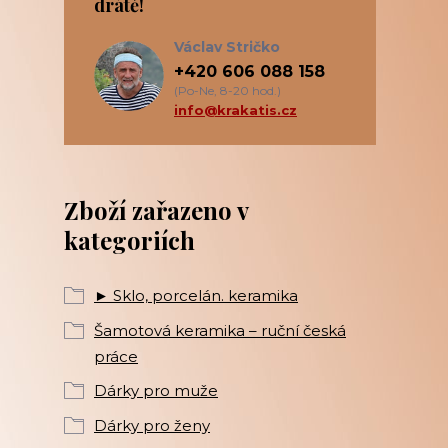
drátě!
Václav Stričko
+420 606 088 158
(Po-Ne, 8-20 hod.)
info@krakatis.cz
Zboží zařazeno v
kategoriích
► Sklo, porcelán. keramika
Šamotová keramika – ruční česká
práce
Dárky pro muže
Dárky pro ženy