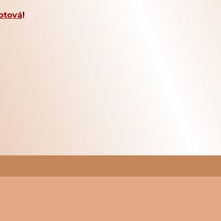
otová
!