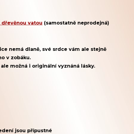
s dřevěnou vatou
(samostatně neprodejná)
ice nemá dlaně, své srdce vám ale stejně
ho v zobáku.
le možná i originální vyznáná lásky.
edení jsou přípustné