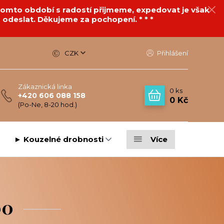
v tomto období s radostí přijmeme, expedovat je však
 odeslat. Děkujeme za pochopení. * * *
CZK
Přihlášení
Zákaznická linka
0
ks
+420 606 088 158
0 Kč
(Po-Ne, 8-20 hod.)
► Kouzelné drobnosti
Více
00