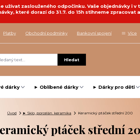
deme užívat zaslouženého odpočinku. Vaše objednávky i 
návky, které dorazí do 31.7. do 15h stihneme zpracovat a
Platby
Obchodní podmínky
Bankovní spojení
Více
Hledat
é dárky
► Oblíbené dárky
► Dárky pro děti
Úvod
► Sklo, porcelán. keramika
Keramický ptáček střední 200
eramický ptáček střední 2