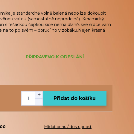
amika je standardně volně balená nebo lze dokoupit
řevěnou vatou (samostatně neprodejná) Keramický
n s fešáckou čapkou sice nemá dlaně, své srdce vám
de na to po svém – doručí ho v zobáku.Nejen krásná
PŘIPRAVENO K ODESLÁNÍ
Přidat do košíku
200
Hlídat cenu / dostupnost