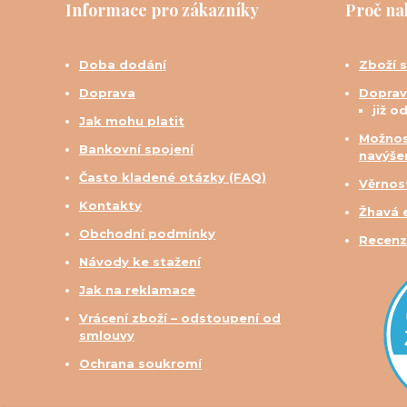
Informace pro zákazníky
Proč na
Doba dodání
Zboží 
Doprava
Doprav
již o
Jak mohu platit
Možnos
Bankovní spojení
navýše
Často kladené otázky (FAQ)
Věrnos
Kontakty
Žhavá 
Obchodní podmínky
Recenz
Návody ke stažení
Jak na reklamace
Vrácení zboží – odstoupení od
smlouvy
Ochrana soukromí