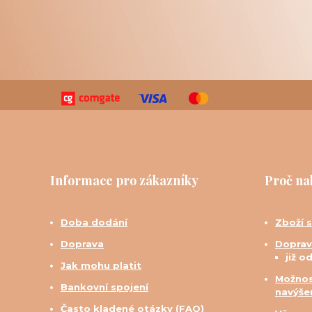
Informace pro zákazníky
Proč na
Doba dodání
Zboží 
Doprava
Doprav
již o
Jak mohu platit
Možnos
Bankovní spojení
navýše
Často kladené otázky (FAQ)