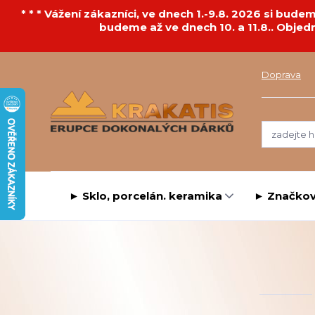
* * * Vážení zákazníci, ve dnech 1.-9.8. 2026 si bu
budeme až ve dnech 10. a 11.8.. Objed
Doprava
► Sklo, porcelán. keramika
► Značkov