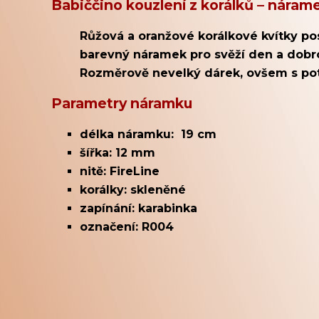
Babiččino kouzlení z korálků – náram
Růžová a oranžové korálkové kvítky po
barevný náramek pro svěží den a dobro
Rozměrově nevelký dárek, ovšem s pot
Parametry náramku
délka náramku: 19 cm
šířka: 12 mm
nitě: FireLine
korálky: skleněné
zapínání: karabinka
označení: R004