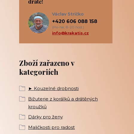
drátě!
Václav Stričko
+420 606 088 158
(Po-Ne, 8-20 hod.)
info@krakatis.cz
Zboží zařazeno v
kategoriích
► Kouzelné drobnosti
Bižuterie z korálků a drátěných
kroužků
Dárky pro ženy
Maličkosti pro radost