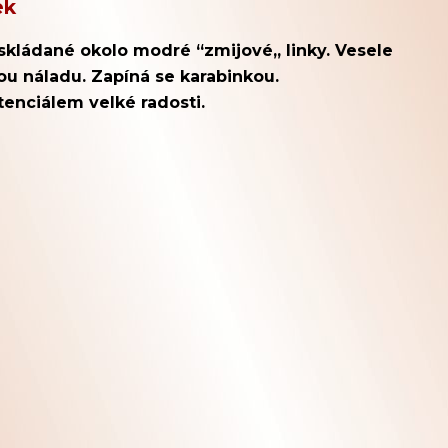
ek
skládané okolo modré “zmijové„ linky. Vesele
u náladu. Zapíná se karabinkou.
enciálem velké radosti.