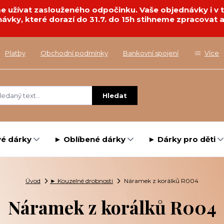
deme užívat zaslouženého odpočinku. Vaše objednávky i 
návky, které dorazí do 31.7. do 15h stihneme zpracovat a
Platby
Obchodní podmínky
Bankovní spojení
Více
Hledat
é dárky
► Oblíbené dárky
► Dárky pro děti
Úvod
► Kouzelné drobnosti
Náramek z korálků R004
Náramek z korálků R004