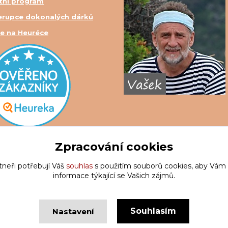
tní program
erupce dokonalých dárků
e na Heuréce
Zpracování cookies
tneři potřebují Váš
souhlas
s použitím souborů cookies, aby Vám
informace týkající se Vašich zájmů.
Souhlasím
Nastavení