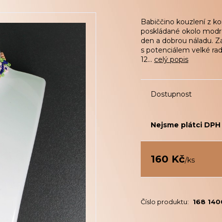
Babiččino kouzlení z k
poskládané okolo modré
den a dobrou náladu. Z
s potenciálem velké ra
12...
celý popis
Dostupnost
Nejsme plátci DPH
160 Kč
/
ks
Číslo produktu:
168 14