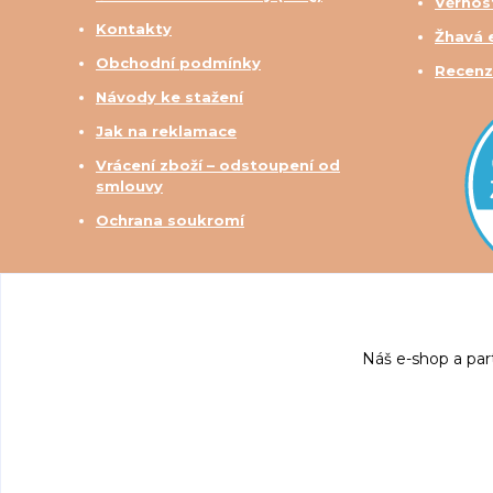
Věrnos
Kontakty
Žhavá 
Obchodní podmínky
Recenz
Návody ke stažení
Jak na reklamace
Vrácení zboží – odstoupení od
smlouvy
Ochrana soukromí
Náš e-shop a par