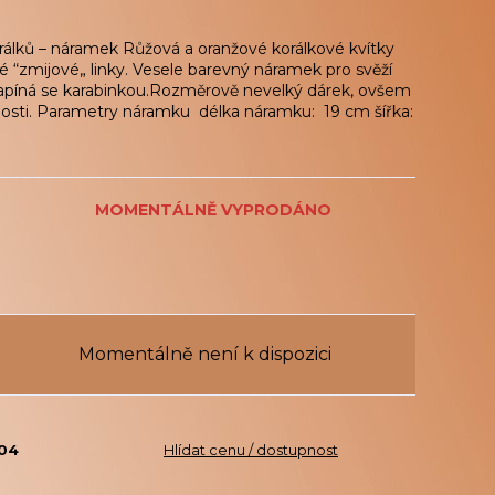
orálků – náramek Růžová a oranžové korálkové kvítky
 “zmijové„ linky. Vesele barevný náramek pro svěží
apíná se karabinkou.Rozměrově nevelký dárek, ovšem
dosti. Parametry náramku délka náramku: 19 cm šířka:
MOMENTÁLNĚ VYPRODÁNO
Momentálně není k dispozici
004
Hlídat cenu / dostupnost