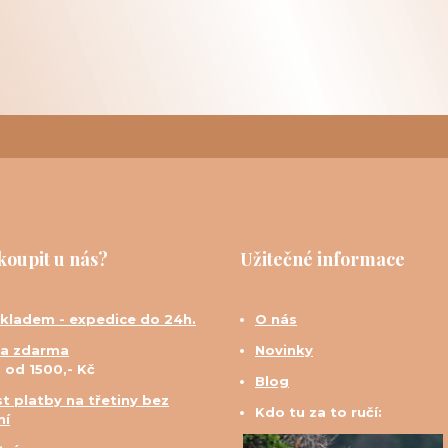
koupit u nás?
Užitečné informace
skladem - expedice do 24h.
O nás
a zdarma
Novinky
d od 1500,- Kč
Blog
t platby na třetiny bez
Kdo tu za to ručí:
ní