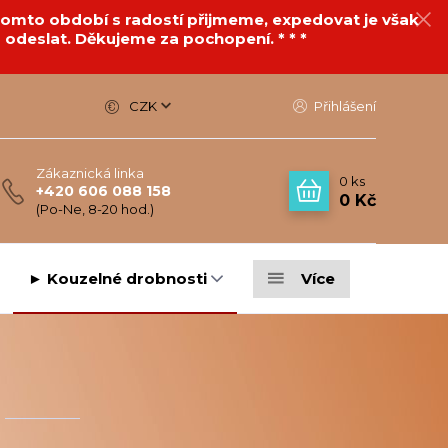
v tomto období s radostí přijmeme, expedovat je však
 odeslat. Děkujeme za pochopení. * * *
CZK
Přihlášení
Zákaznická linka
0
ks
+420 606 088 158
0 Kč
(Po-Ne, 8-20 hod.)
► Kouzelné drobnosti
Více