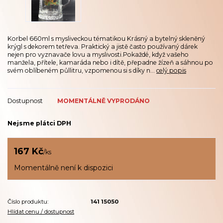
Korbel 660ml s mysliveckou tématikou Krásný a bytelný skleněný
krýgl s dekorem tetřeva. Praktický a jistě často používaný dárek
nejen pro vyznavače lovu a myslivosti.Pokaždé, když vašeho
manžela, přítele, kamaráda nebo i dítě, přepadne žízeň a sáhnou po
svém oblíbeném půllitru, vzpomenou si s díky n...
celý popis
Dostupnost
MOMENTÁLNĚ VYPRODÁNO
Nejsme plátci DPH
167 Kč
/
ks
Momentálně není k dispozici
Číslo produktu:
141 15050
Hlídat cenu / dostupnost