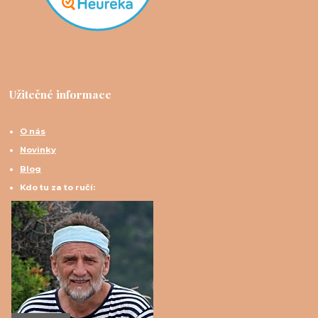
Užitečné informace
O nás
Novinky
Blog
Kdo tu za to ručí: