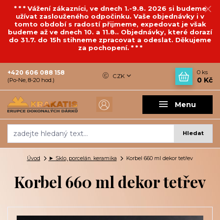
* * * Vážení zákazníci, ve dnech 1.-9.8. 2026 si budeme
užívat zaslouženého odpočinku. Vaše objednávky i v
tomto období s radostí přijmeme, expedovat je však
budeme až ve dnech 10. a 11.8.. Objednávky, které dorazí
do 31.7. do 15h stihneme zpracovat a odeslat. Děkujeme
za pochopení. * * *
+420 606 088 158
0
ks
CZK
0 Kč
(Po-Ne, 8-20 hod.)
Menu
Hledat
Úvod
► Sklo, porcelán. keramika
Korbel 660 ml dekor tetřev
Korbel 660 ml dekor tetřev