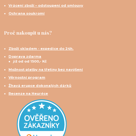
Vrácení zboží – odstoupení od smlouvy
Ochrana soukromí
Proč nakoupit u nás?
Zboží skladem - expedice do 24h.
Doprava zdarma
již od od 1500,- Kč
Možnost platby na třetiny bez navýšení
Věrnostní program
Žhavá erupce dokonalých dárků
Recenze na Heuréce