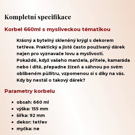
Kompletní specifikace
Korbel 660ml s mysliveckou tématikou
Krásný a bytelný skleněný krýgl s dekorem
tetřeva. Praktický a jistě často používaný dárek
nejen pro vyznavače lovu a myslivosti.
Pokaždé, když vašeho manžela, přítele, kamaráda
nebo i dítě, přepadne žízeň a sáhnou po svém
oblíbeném půllitru, vzpomenou si s díky na vás.
Kdy by nestál o takový dárek?
Parametry korbelu
obsah: 660 ml
výška: 155 mm
šířka: 92 mm
dekor: tetřev
myčka: ne