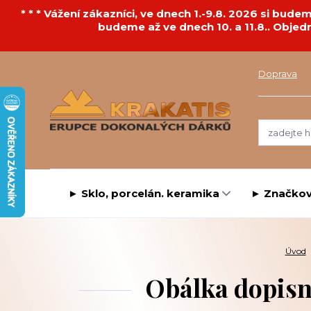
* * * Vážení zákazníci, ve dnech 1.-9.8. 2026 si bu
budeme až ve dnech 10. a 11.8.. Objed
Doprava
► Sklo, porcelán. keramika
► Značkov
Úvod
Obálka dopisní