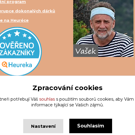
tní program
erupce dokonalých dárků
e na Heuréce
Zpracování cookies
tneři potřebují Váš
souhlas
s použitím souborů cookies, aby Vám
informace týkající se Vašich zájmů.
Souhlasím
Nastavení