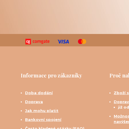
Informace pro zákazníky
Proč na
Doba dodání
Zboží 
Doprava
Doprav
již o
Jak mohu platit
Možnos
Bankovní spojení
navýše
Často kladené otázky (FAQ)