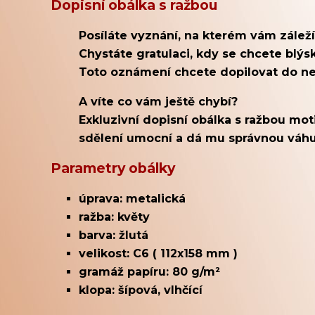
Dopisní obálka s ražbou
Posíláte vyznání, na kterém vám záleží
Chystáte gratulaci, kdy se chcete blýs
Toto oznámení chcete dopilovat do n
A víte co vám ještě chybí?
Exkluzivní dopisní obálka s ražbou mot
sdělení umocní a dá mu správnou váhu
Parametry obálky
úprava: metalická
ražba: květy
barva: žlutá
velikost: C6 ( 112x158 mm )
gramáž papíru: 80 g/m²
klopa: šípová, vlhčící