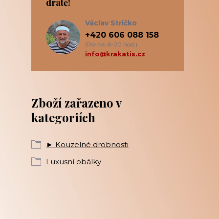
drátě!
Václav Stričko
+420 606 088 158
(Po-Ne, 8-20 hod.)
info@krakatis.cz
Zboží zařazeno v
kategoriích
► Kouzelné drobnosti
Luxusní obálky