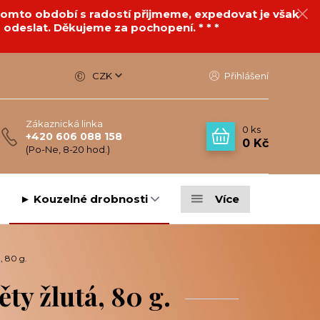
v tomto období s radostí přijmeme, expedovat je však
 odeslat. Děkujeme za pochopení. * * *
CZK
Přihlášení
Zákaznická linka
0
ks
+420 606 088 158
0 Kč
(Po-Ne, 8-20 hod.)
► Kouzelné drobnosti
Více
, 80 g.
ty žlutá, 80 g.