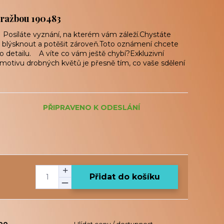
 ražbou 190483
 Posíláte vyznání, na kterém vám záleží.Chystáte
te blýsknout a potěšit zároveň.Toto oznámení chcete
 detailu. A víte co vám ještě chybí?Exkluzivní
 motivu drobných květů je přesně tím, co vaše sdělení
PŘIPRAVENO K ODESLÁNÍ
Přidat do košíku