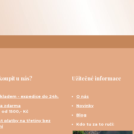
koupit u nás?
Užitečné informace
skladem - expedice do 24h.
O nás
a zdarma
Novinky
d od 1500,- Kč
Blog
t platby na třetiny bez
Kdo tu za to ručí:
ní