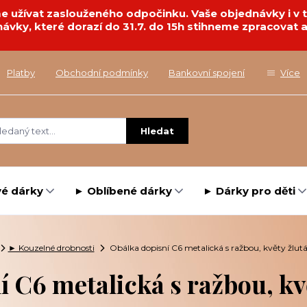
deme užívat zaslouženého odpočinku. Vaše objednávky i 
návky, které dorazí do 31.7. do 15h stihneme zpracovat a
Platby
Obchodní podmínky
Bankovní spojení
Více
Hledat
é dárky
► Oblíbené dárky
► Dárky pro děti
► Kouzelné drobnosti
Obálka dopisní C6 metalická s ražbou, květy žlutá
 C6 metalická s ražbou, kvě