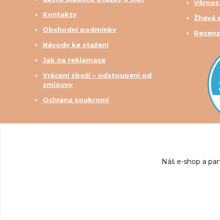
Věrnos
Kontakty
Žhavá 
Obchodní podmínky
Recenz
Návody ke stažení
Jak na reklamace
Vrácení zboží – odstoupení od
smlouvy
Ochrana soukromí
Náš e-shop a par