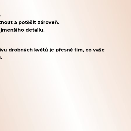
.
knout a potěšit zároveň.
ejmenšího detailu.
ivu drobných květů je přesně tím, co vaše
.