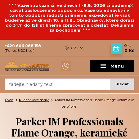
* * * Vážení zákazníci, ve dnech 1.-9.8. 2026 si budeme
užívat zaslouženého odpočinku. Vaše objednávky i v
tomto období s radostí přijmeme, expedovat je však
budeme až ve dnech 10. a 11.8.. Objednávky, které dorazí
do 31.7. do 15h stihneme zpracovat a odeslat. Děkujeme
za pochopení. * * *
+420 606 088 158
0
ks
CZK
0 Kč
(Po-Ne, 8-20 hod.)
Menu
Hledat
Úvod
► Značkové dárky
Parker IM Professionals Flame Orange, keramické
pero/roller
Parker IM Professionals
Flame Orange, keramické