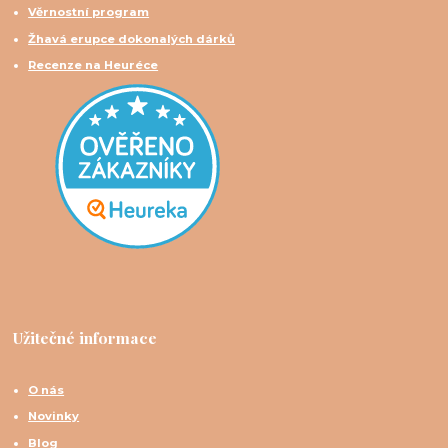
Věrnostní program
Žhavá erupce dokonalých dárků
Recenze na Heuréce
Užitečné informace
O nás
Novinky
Blog