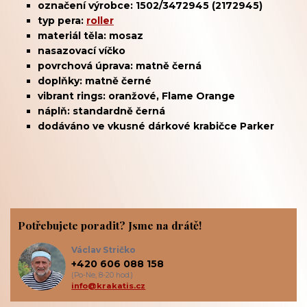
označení výrobce: 1502/3472945 (2172945)
typ pera:
roller
materiál těla: mosaz
nasazovací víčko
povrchová úprava: matně černá
doplňky: matně černé
vibrant rings: oranžové, Flame Orange
náplň: standardně černá
dodáváno ve vkusné dárkové krabičce Parker
Potřebujete poradit? Jsme na drátě!
Václav Stričko
+420 606 088 158
(Po-Ne, 8-20 hod.)
info@krakatis.cz