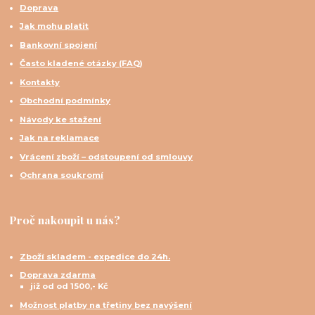
Doprava
Jak mohu platit
Bankovní spojení
Často kladené otázky (FAQ)
Kontakty
Obchodní podmínky
Návody ke stažení
Jak na reklamace
Vrácení zboží – odstoupení od smlouvy
Ochrana soukromí
Proč nakoupit u nás?
Zboží skladem - expedice do 24h.
Doprava zdarma
již od od 1500,- Kč
Možnost platby na třetiny bez navýšení