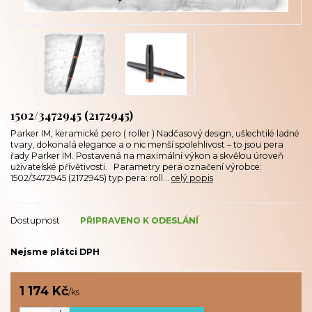
1502/3472945 (2172945)
Parker IM, keramické pero ( roller ) Nadčasový design, ušlechtilé ladné
tvary, dokonalá elegance a o nic menší spolehlivost – to jsou pera
řady Parker IM. Postavená na maximální výkon a skvělou úroveň
uživatelské přívětivosti. Parametry pera označení výrobce:
1502/3472945 (2172945) typ pera: roll...
celý popis
Dostupnost
PŘIPRAVENO K ODESLÁNÍ
Nejsme plátci DPH
1 174 Kč
/
ks