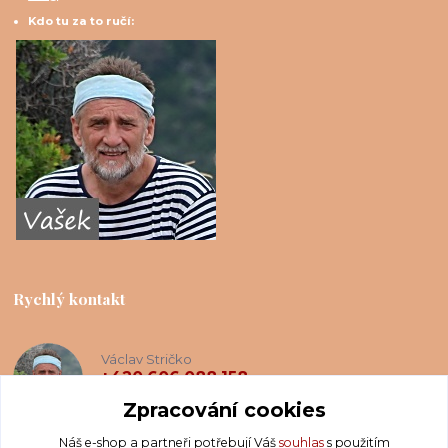
Kdo tu za to ručí:
Rychlý kontakt
Václav Stričko
+420 606 088 158
(Po-Ne, 8-20 hod.)
Zpracování cookies
Náš e-shop a partneři potřebují Váš
souhlas
s použitím