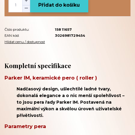
Přidat do košíku
Číslo produktu:
158 11657
EAN kód:
3026981729454
Hlídat cenu / dostupnost
Kompletní specifikace
Parker IM, keramické pero ( roller )
Nadčasový design, ušlechtilé ladné tvary,
dokonalá elegance a o nic menší spolehlivost –
to jsou pera řady Parker IM. Postavená na
maximální výkon a skvělou úroveň uživatelské
přívětivosti.
Parametry pera