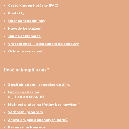
Často kladené otázky (FAQ)
Kontakty
Obchodní podmínky
Návody ke stažení
Jak na reklamace
Vrácení zboží – odstoupení od smlouvy
Ochrana soukromí
Proč nakoupit u nás?
Zboží skladem - expedice do 24h.
Doprava zdarma
již od od 1500,- Kč
Možnost platby na třetiny bez navýšení
Věrnostní program
Žhavá erupce dokonalých dárků
Recenze na Heuréce