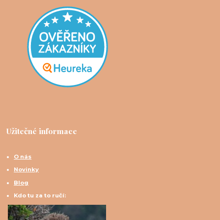
Užitečné informace
O nás
Novinky
Blog
Kdo tu za to ručí: