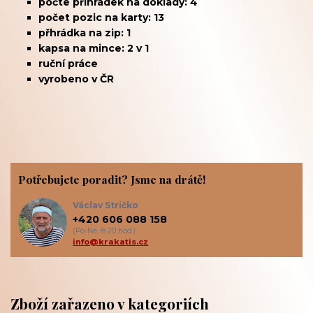
počte přihrádek na doklady: 4
počet pozic na karty: 13
přhrádka na zip: 1
kapsa na mince: 2 v 1
ruční práce
vyrobeno v ČR
Potřebujete poradit? Jsme na drátě!
Václav Stričko
+420 606 088 158
(Po-Ne, 8-20 hod.)
info@krakatis.cz
Zboží zařazeno v kategoriích