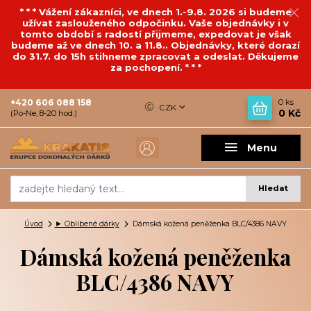
* * * Vážení zákazníci, ve dnech 1.-9.8. 2026 si budeme
užívat zaslouženého odpočinku. Vaše objednávky i v
tomto období s radostí přijmeme, expedovat je však
budeme až ve dnech 10. a 11.8.. Objednávky, které dorazí
do 31.7. do 15h stihneme zpracovat a odeslat. Děkujeme
za pochopení. * * *
+420 606 088 158
0
ks
CZK
0 Kč
(Po-Ne, 8-20 hod.)
Menu
Hledat
Úvod
► Oblíbené dárky
Dámská kožená peněženka BLC/4386 NAVY
Dámská kožená peněženka
BLC/4386 NAVY