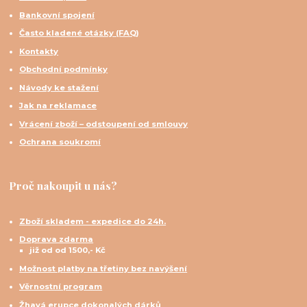
Bankovní spojení
Často kladené otázky (FAQ)
Kontakty
Obchodní podmínky
Návody ke stažení
Jak na reklamace
Vrácení zboží – odstoupení od smlouvy
Ochrana soukromí
Proč nakoupit u nás?
Zboží skladem - expedice do 24h.
Doprava zdarma
již od od 1500,- Kč
Možnost platby na třetiny bez navýšení
Věrnostní program
Žhavá erupce dokonalých dárků