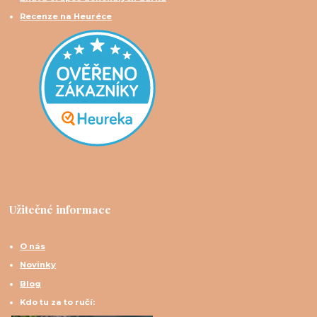
Recenze na Heuréce
Užitečné informace
O nás
Novinky
Blog
Kdo tu za to ručí: