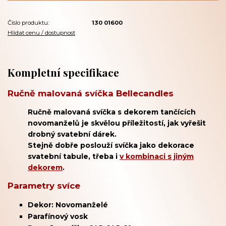
Číslo produktu:
130 01600
Hlídat cenu / dostupnost
Kompletní specifikace
Ručně malovaná svíčka Bellecandles
Ručně malovaná svíčka s dekorem tančících
novomanželů je skvělou příležitostí, jak vyřešit
drobný svatební dárek.
Stejně dobře poslouží svíčka jako dekorace
svatební tabule, třeba i
v kombinaci s jiným
dekorem
.
Parametry svíce
Dekor: Novomanželé
Parafínový vosk