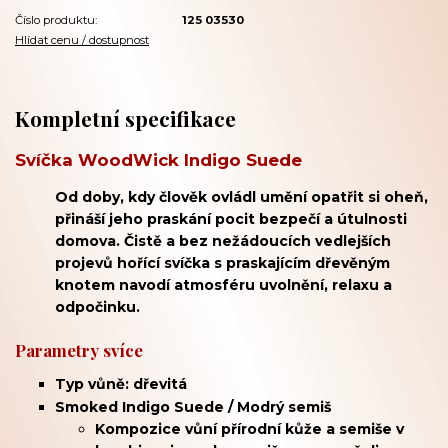
Číslo produktu:
125 03530
Hlídat cenu / dostupnost
Kompletní specifikace
Svíčka WoodWick Indigo Suede
Od doby, kdy člověk ovládl umění opatřit si oheň,
přináší jeho praskání pocit bezpečí a útulnosti
domova. Čistě a bez nežádoucích vedlejších
projevů hořící svíčka s praskajícím dřevěným
knotem navodí atmosféru uvolnění, relaxu a
odpočinku.
Parametry svíce
Typ vůně: dřevitá
Smoked Indigo Suede / Modrý semiš
Kompozice vůní
přírodní kůže a semiše v