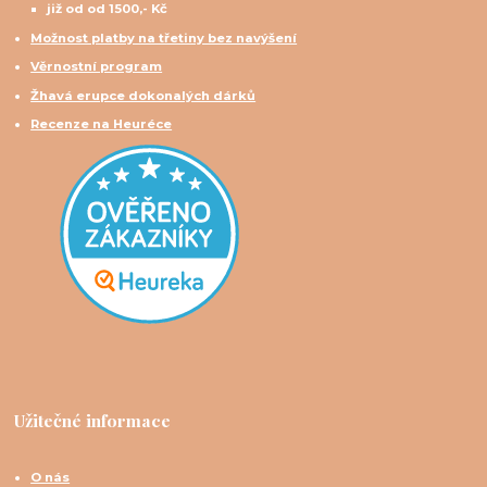
již od od 1500,- Kč
Možnost platby na třetiny bez navýšení
Věrnostní program
Žhavá erupce dokonalých dárků
Recenze na Heuréce
Užitečné informace
O nás