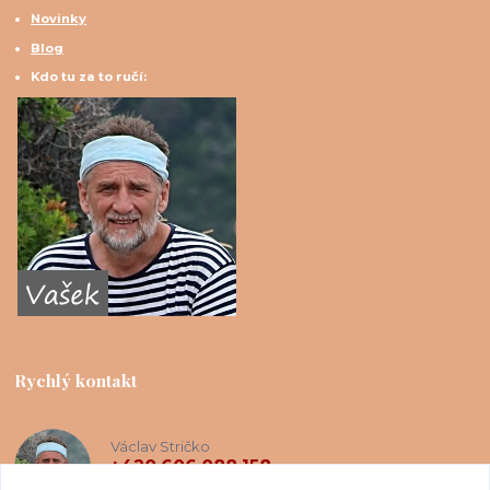
Novinky
Blog
Kdo tu za to ručí:
Rychlý kontakt
Václav Stričko
+420 606 088 158
(Po-Ne, 8-20 hod.)