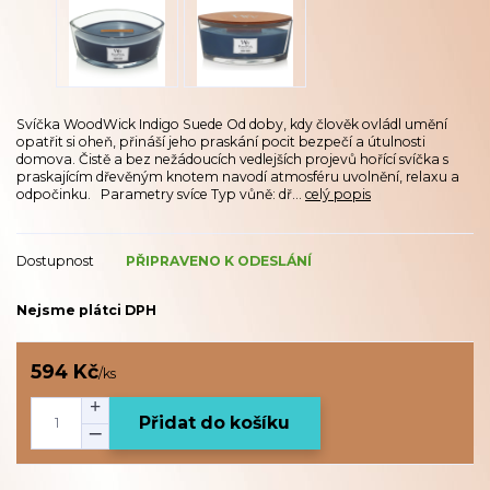
Svíčka WoodWick Indigo Suede Od doby, kdy člověk ovládl umění
opatřit si oheň, přináší jeho praskání pocit bezpečí a útulnosti
domova. Čistě a bez nežádoucích vedlejších projevů hořící svíčka s
praskajícím dřevěným knotem navodí atmosféru uvolnění, relaxu a
odpočinku. Parametry svíce Typ vůně: dř...
celý popis
Dostupnost
PŘIPRAVENO K ODESLÁNÍ
Nejsme plátci DPH
594 Kč
/
ks
Přidat do košíku