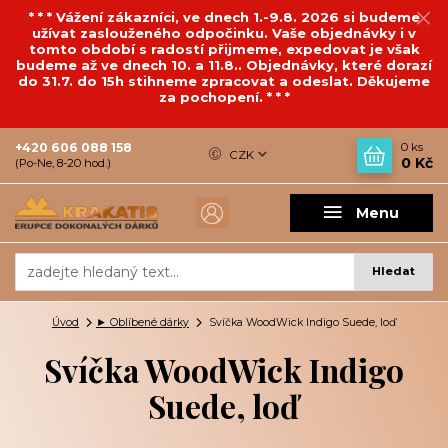
* * * Vážení zákazníci, ve dnech 1.-9.8. 2026 si budeme
užívat zaslouženého odpočinku. Vaše objednávky i v
tomto období s radostí přijmeme, expedovat je však
budeme až ve dnech 10. a 11.8.. Objednávky, které dorazí
do 31.7. do 15h stihneme zpracovat a odeslat. Děkujeme
za pochopení. * * *
+420 606 088 158
0
ks
CZK
0 Kč
(Po-Ne, 8-20 hod.)
Menu
Hledat
Úvod
► Oblíbené dárky
Svíčka WoodWick Indigo Suede, loď
Svíčka WoodWick Indigo
Suede, loď