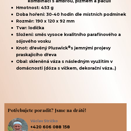
kombinaci s
ambrou, pižmem a pačuli
Hmotnost: 453 g
Doba hoření: 30-40 hodin dle místních podmínek
Rozměr: 190 x 120 x 92 mm
Tvar: lodička
Složení: směs vysoce kvalitního parafínového a
sójového vosku
®
Knot: dřevěný
Pluswick
s jemnými projevy
praskajícího dřeva
Obal: skleněná váza s následným využitím v
domácnosti (dóza s víčkem, dekorační váza..)
Potřebujete poradit? Jsme na drátě!
Václav Stričko
+420 606 088 158