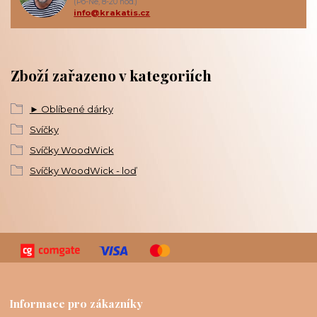
(Po-Ne, 8-20 hod.)
info@krakatis.cz
Zboží zařazeno v kategoriích
► Oblíbené dárky
Svíčky
Svíčky WoodWick
Svíčky WoodWick - loď
Informace pro zákazníky