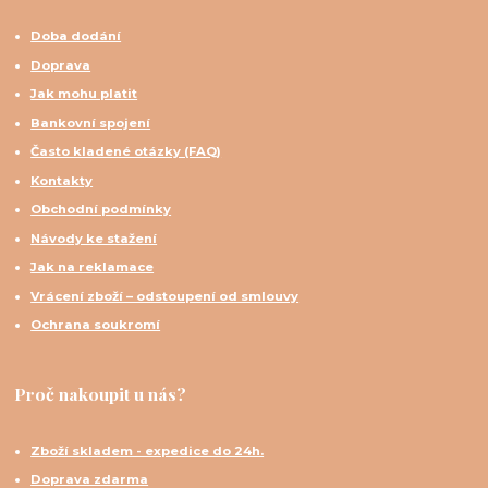
Doba dodání
Doprava
Jak mohu platit
Bankovní spojení
Často kladené otázky (FAQ)
Kontakty
Obchodní podmínky
Návody ke stažení
Jak na reklamace
Vrácení zboží – odstoupení od smlouvy
Ochrana soukromí
Proč nakoupit u nás?
Zboží skladem - expedice do 24h.
Doprava zdarma