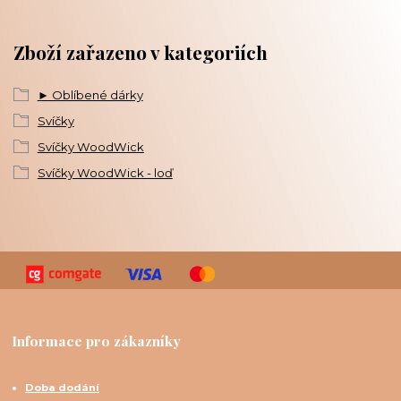
Zboží zařazeno v kategoriích
► Oblíbené dárky
Svíčky
Svíčky WoodWick
Svíčky WoodWick - loď
Informace pro zákazníky
Doba dodání