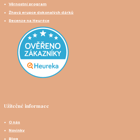
Věrnostní program
Žhavá erupce dokonalých dárků
Recenze na Heuréce
Užitečné informace
O nás
Novinky
Blog