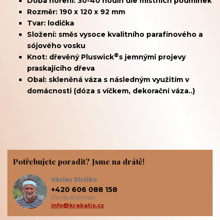
Doba hoření: 30-40 hodin dle místních podmínek
Rozměr: 190 x 120 x 92 mm
Tvar: lodička
Složení: směs vysoce kvalitního parafínového a
sójového vosku
®
Knot: dřevěný
Pluswick
s jemnými projevy
praskajícího dřeva
Obal: skleněná váza s následným využitím v
domácnosti (dóza s víčkem, dekorační váza..)
Potřebujete poradit? Jsme na drátě!
Václav Stričko
+420 606 088 158
(Po-Ne, 8-20 hod.)
info@krakatis.cz