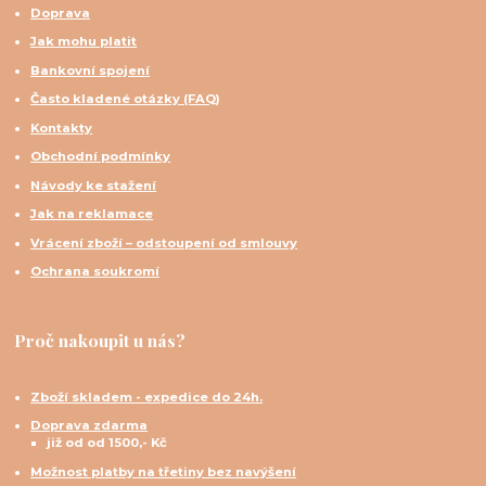
Doprava
Jak mohu platit
Bankovní spojení
Často kladené otázky (FAQ)
Kontakty
Obchodní podmínky
Návody ke stažení
Jak na reklamace
Vrácení zboží – odstoupení od smlouvy
Ochrana soukromí
Proč nakoupit u nás?
Zboží skladem - expedice do 24h.
Doprava zdarma
již od od 1500,- Kč
Možnost platby na třetiny bez navýšení