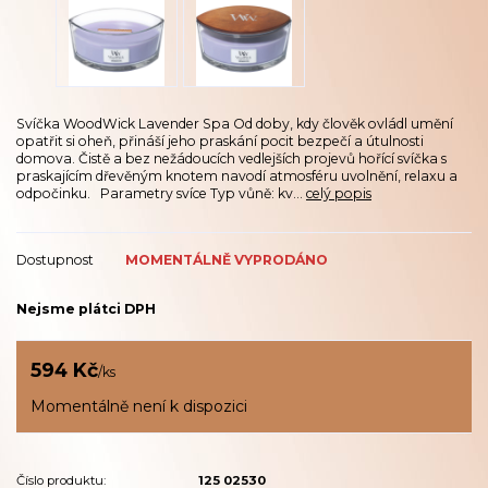
Svíčka WoodWick Lavender Spa Od doby, kdy člověk ovládl umění
opatřit si oheň, přináší jeho praskání pocit bezpečí a útulnosti
domova. Čistě a bez nežádoucích vedlejších projevů hořící svíčka s
praskajícím dřevěným knotem navodí atmosféru uvolnění, relaxu a
odpočinku. Parametry svíce Typ vůně: kv...
celý popis
Dostupnost
MOMENTÁLNĚ VYPRODÁNO
Nejsme plátci DPH
594 Kč
/
ks
Momentálně není k dispozici
Číslo produktu:
125 02530