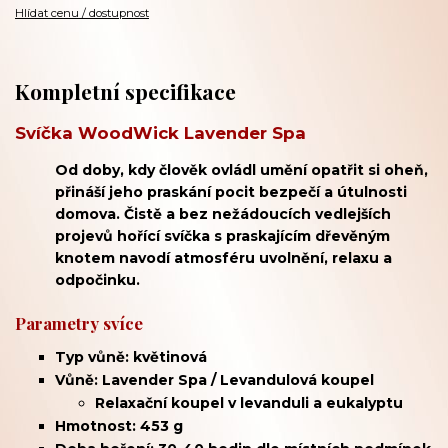
Hlídat cenu / dostupnost
Kompletní specifikace
Svíčka WoodWick Lavender Spa
Od doby, kdy člověk ovládl umění opatřit si oheň,
přináší jeho praskání pocit bezpečí a útulnosti
domova. Čistě a bez nežádoucích vedlejších
projevů hořící svíčka s praskajícím dřevěným
knotem navodí atmosféru uvolnění, relaxu a
odpočinku.
Parametry svíce
Typ vůně: květinová
Vůně: Lavender Spa / Levandulová koupel
Relaxační koupel v
levanduli a eukalyptu
Hmotnost: 453 g