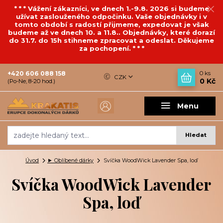
* * * Vážení zákazníci, ve dnech 1.-9.8. 2026 si budeme
užívat zaslouženého odpočinku. Vaše objednávky i v
tomto období s radostí přijmeme, expedovat je však
budeme až ve dnech 10. a 11.8.. Objednávky, které dorazí
do 31.7. do 15h stihneme zpracovat a odeslat. Děkujeme
za pochopení. * * *
+420 606 088 158
0
ks
CZK
0 Kč
(Po-Ne, 8-20 hod.)
Menu
Hledat
Úvod
► Oblíbené dárky
Svíčka WoodWick Lavender Spa, loď
Svíčka WoodWick Lavender
Spa, loď