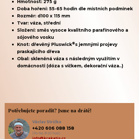
Hmotnost: 275 g
Doba hoření: 55-65 hodin dle místních podmínek
Rozměr: d100 x 115 mm
Tvar: váza, střední
Složení: směs vysoce kvalitního parafínového a
sójového vosku
®
Knot: dřevěný
Pluswick
s jemnými projevy
praskajícího dřeva
Obal: skleněná váza s následným využitím v
domácnosti (dóza s víčkem, dekorační váza..)
Potřebujete poradit? Jsme na drátě!
Václav Stričko
+420 606 088 158
(Po-Ne, 8-20 hod.)
info@krakatis.cz