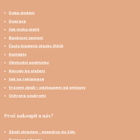
Doba dodání
Doprava
Jak mohu platit
Bankovní spojení
Často kladené otázky (FAQ)
Kontakty
Obchodní podmínky
Návody ke stažení
Jak na reklamace
Vrácení zboží – odstoupení od smlouvy
Ochrana soukromí
Proč nakoupit u nás?
Zboží skladem - expedice do 24h.