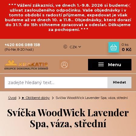
* * * Vážení zákazníci, ve dnech 1.-9.8. 2026 si budeme
užívat zaslouženého odpočinku. Vaše objednávky i v
tomto období s radostí přijmeme, expedovat je však
budeme až ve dnech 10. a 11.8.. Objednávky, které dorazí
do 31.7. do 15h stihneme zpracovat a odeslat. Děkujeme
za pochopení. * * *
+420 606 088 158
0
ks
CZK
0 Kč
(Po-Ne, 8-20 hod.)
Menu
Hledat
Úvod
► Oblíbené dárky
Svíčka WoodWick Lavender Spa, váza, střední
Svíčka WoodWick Lavender
Spa, váza, střední