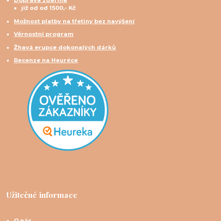
Doprava zdarma
již od od 1500,- Kč
Možnost platby na třetiny bez navýšení
Věrnostní program
Žhavá erupce dokonalých dárků
Recenze na Heuréce
Užitečné informace
O nás