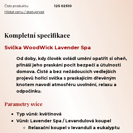
Číslo produktu:
125 02510
Hlídat cenu / dostupnost
Kompletní specifikace
Svíčka WoodWick Lavender Spa
Od doby, kdy člověk ovládl umění opatřit si oheň,
přináší jeho praskání pocit bezpečí a útulnosti
domova. Čistě a bez nežádoucích vedlejších
projevů hořící svíčka s praskajícím dřevěným
knotem navodí atmosféru uvolnění, relaxu a
odpočinku.
Parametry svíce
Typ vůně: květinová
Vůně: Lavender Spa / Levandulová koupel
Relaxační koupel v
levanduli a eukalyptu