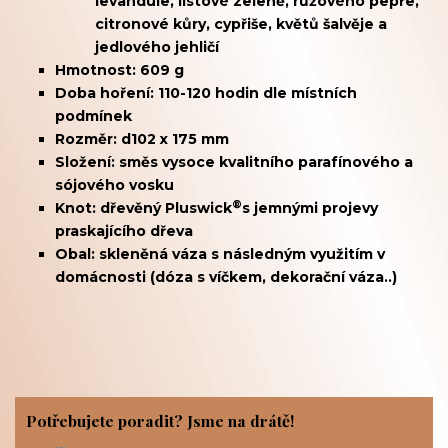
levandule, l
istové zeleně, růžového pepře,
citronové kůry, cypřiše, květů šalvěje a
jedlového jehličí
Hmotnost: 609 g
Doba hoření: 110-120 hodin dle místních
podmínek
Rozměr: d102 x 175 mm
Složení: směs vysoce kvalitního parafínového a
sójového vosku
®
Knot: dřevěný
Pluswick
s jemnými projevy
praskajícího dřeva
Obal: skleněná váza s následným využitím v
domácnosti (dóza s víčkem, dekorační váza..)
Potřebujete poradit? Jsme na drátě!