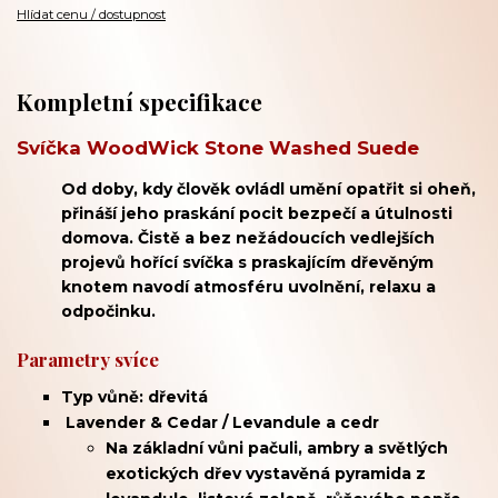
Hlídat cenu / dostupnost
Kompletní specifikace
Svíčka WoodWick Stone Washed Suede
Od doby, kdy člověk ovládl umění opatřit si oheň,
přináší jeho praskání pocit bezpečí a útulnosti
domova. Čistě a bez nežádoucích vedlejších
projevů hořící svíčka s praskajícím dřevěným
knotem navodí atmosféru uvolnění, relaxu a
odpočinku.
Parametry svíce
Typ vůně: dřevitá
Lavender & Cedar / Levandule a cedr
Na základní vůni pačuli, ambry a světlých
exotických dřev vystavěná pyramida z