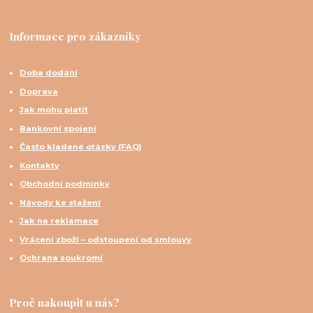
Informace pro zákazníky
Doba dodání
Doprava
Jak mohu platit
Bankovní spojení
Často kladené otázky (FAQ)
Kontakty
Obchodní podmínky
Návody ke stažení
Jak na reklamace
Vrácení zboží – odstoupení od smlouvy
Ochrana soukromí
Proč nakoupit u nás?