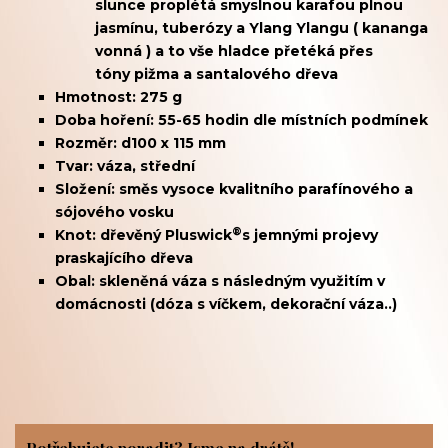
slunce proplétá smyslnou karafou plnou
jasmínu
,
tuberózy
a
Ylang Ylangu ( kananga
vonná ) a to vše hladce přetéká přes
tóny
pižma
a
santalového dřeva
Hmotnost: 275 g
Doba hoření: 55-65 hodin dle místních podmínek
Rozměr: d100 x 115 mm
Tvar: váza, střední
Složení: směs vysoce kvalitního parafínového a
sójového vosku
®
Knot: dřevěný
Pluswick
s jemnými projevy
praskajícího dřeva
Obal: skleněná váza s následným využitím v
domácnosti (dóza s víčkem, dekorační váza..)
Potřebujete poradit? Jsme na drátě!