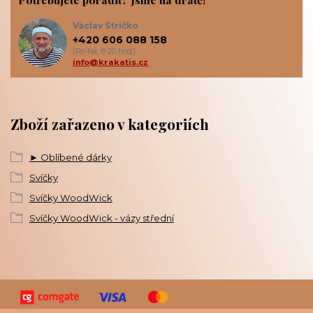
Václav Stričko
+420 606 088 158
(Po-Ne, 8-20 hod.)
info@krakatis.cz
Zboží zařazeno v kategoriích
► Oblíbené dárky
Svíčky
Svíčky WoodWick
Svíčky WoodWick - vázy střední