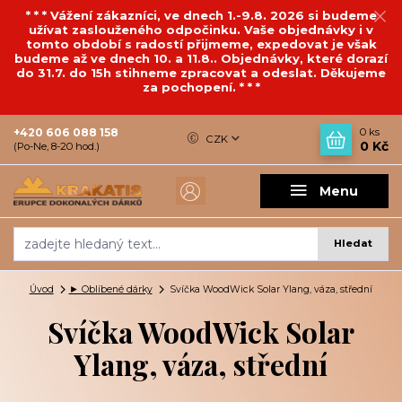
* * * Vážení zákazníci, ve dnech 1.-9.8. 2026 si budeme
užívat zaslouženého odpočinku. Vaše objednávky i v
tomto období s radostí přijmeme, expedovat je však
budeme až ve dnech 10. a 11.8.. Objednávky, které dorazí
do 31.7. do 15h stihneme zpracovat a odeslat. Děkujeme
za pochopení. * * *
+420 606 088 158
0
ks
CZK
0 Kč
(Po-Ne, 8-20 hod.)
Menu
Hledat
Úvod
► Oblíbené dárky
Svíčka WoodWick Solar Ylang, váza, střední
Svíčka WoodWick Solar
Ylang, váza, střední