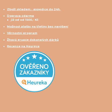
Zboží skladem - expedice do 24h.
Doprava zdarma
již od od 1500,- Kč
Možnost platby na třetiny bez navýšení
Věrnostní program
Žhavá erupce dokonalých dárků
Recenze na Heuréce