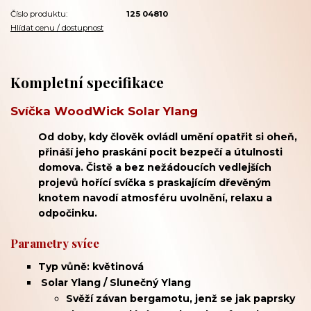
Číslo produktu:
125 04810
Hlídat cenu / dostupnost
Kompletní specifikace
Svíčka WoodWick Solar Ylang
Od doby, kdy člověk ovládl umění opatřit si oheň,
přináší jeho praskání pocit bezpečí a útulnosti
domova. Čistě a bez nežádoucích vedlejších
projevů hořící svíčka s praskajícím dřevěným
knotem navodí atmosféru uvolnění, relaxu a
odpočinku.
Parametry svíce
Typ vůně: květinová
Solar Ylang / Slunečný Ylang
Svěží závan
bergamotu, jenž
se jak paprsky