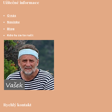
Užitečné informace
O nás
Novinky
Blog
Kdo tu za to ručí:
Rychlý kontakt