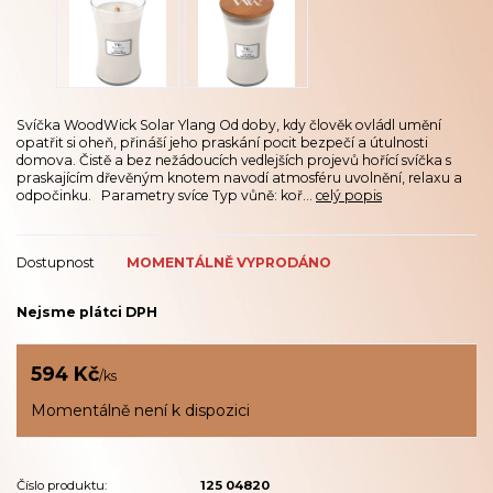
Svíčka WoodWick Solar Ylang Od doby, kdy člověk ovládl umění
opatřit si oheň, přináší jeho praskání pocit bezpečí a útulnosti
domova. Čistě a bez nežádoucích vedlejších projevů hořící svíčka s
praskajícím dřevěným knotem navodí atmosféru uvolnění, relaxu a
odpočinku. Parametry svíce Typ vůně: koř...
celý popis
Dostupnost
MOMENTÁLNĚ VYPRODÁNO
Nejsme plátci DPH
594 Kč
/
ks
Momentálně není k dispozici
Číslo produktu:
125 04820