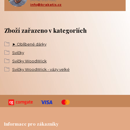
(Po-Ne, 8-20 hod.)
info@krakatis.cz
Zboží zařazeno v kategoriích
► Oblíbené dárky
Svíčky
Svíčky WoodWick
Svíčky WoodWick - vázy velké
Informace pro zákazníky