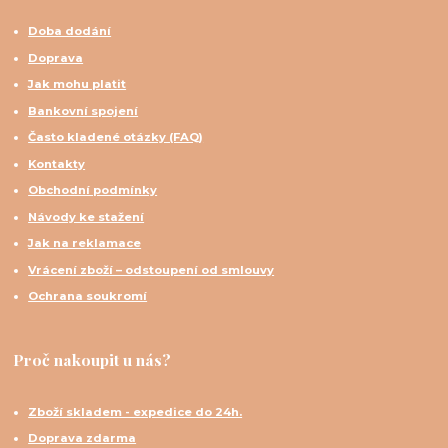
Doba dodání
Doprava
Jak mohu platit
Bankovní spojení
Často kladené otázky (FAQ)
Kontakty
Obchodní podmínky
Návody ke stažení
Jak na reklamace
Vrácení zboží – odstoupení od smlouvy
Ochrana soukromí
Proč nakoupit u nás?
Zboží skladem - expedice do 24h.
Doprava zdarma