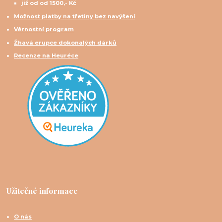
již od od 1500,- Kč
Možnost platby na třetiny bez navýšení
Věrnostní program
Žhavá erupce dokonalých dárků
Recenze na Heuréce
Užitečné informace
O nás