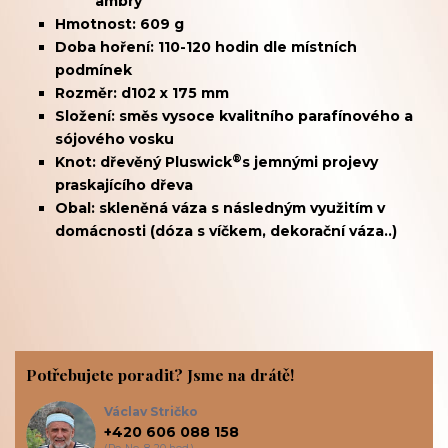
ambry
Hmotnost: 609 g
Doba hoření: 110-120 hodin dle místních
podmínek
Rozměr: d102 x 175 mm
Složení: směs vysoce kvalitního parafínového a
sójového vosku
®
Knot: dřevěný
Pluswick
s jemnými projevy
praskajícího dřeva
Obal: skleněná váza s následným využitím v
domácnosti (dóza s víčkem, dekorační váza..)
Potřebujete poradit? Jsme na drátě!
Václav Stričko
+420 606 088 158