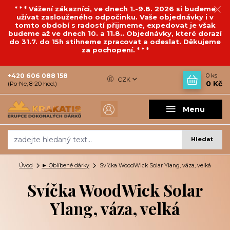
* * * Vážení zákazníci, ve dnech 1.-9.8. 2026 si budeme
užívat zaslouženého odpočinku. Vaše objednávky i v
tomto období s radostí přijmeme, expedovat je však
budeme až ve dnech 10. a 11.8.. Objednávky, které dorazí
do 31.7. do 15h stihneme zpracovat a odeslat. Děkujeme
za pochopení. * * *
+420 606 088 158
0
ks
CZK
0 Kč
(Po-Ne, 8-20 hod.)
Menu
Hledat
Úvod
► Oblíbené dárky
Svíčka WoodWick Solar Ylang, váza, velká
Svíčka WoodWick Solar
Ylang, váza, velká