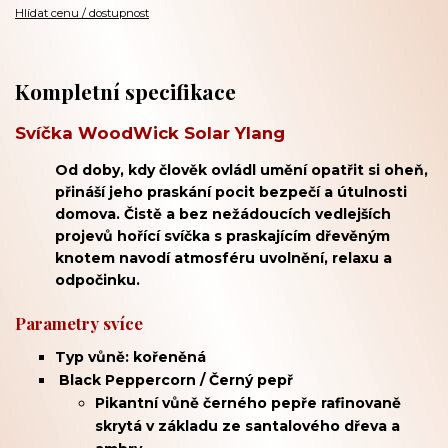
Hlídat cenu / dostupnost
Kompletní specifikace
Svíčka WoodWick Solar Ylang
Od doby, kdy člověk ovládl umění opatřit si oheň,
přináší jeho praskání pocit bezpečí a útulnosti
domova. Čistě a bez nežádoucích vedlejších
projevů hořící svíčka s praskajícím dřevěným
knotem navodí atmosféru uvolnění, relaxu a
odpočinku.
Parametry svíce
Typ vůně: kořeněná
Black Peppercorn / Černý pepř
Pikantní vůně černého pepře rafinovaně
skrytá v základu ze santalového dřeva a