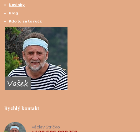
Novinky
Blog
Kdo tu za to ručí:
Rychlý kontakt
Václav Stričko
+420 606 088 158
(Po-Ne, 8-20 hod.)