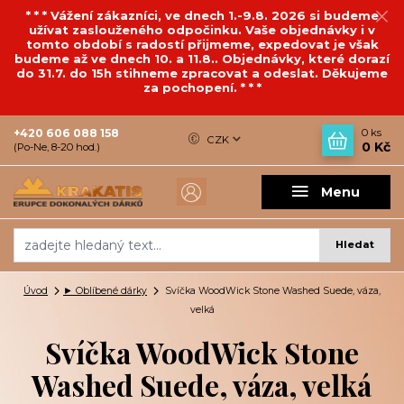
* * * Vážení zákazníci, ve dnech 1.-9.8. 2026 si budeme
užívat zaslouženého odpočinku. Vaše objednávky i v
tomto období s radostí přijmeme, expedovat je však
budeme až ve dnech 10. a 11.8.. Objednávky, které dorazí
do 31.7. do 15h stihneme zpracovat a odeslat. Děkujeme
za pochopení. * * *
+420 606 088 158
0
ks
CZK
0 Kč
(Po-Ne, 8-20 hod.)
Menu
Hledat
Úvod
► Oblíbené dárky
Svíčka WoodWick Stone Washed Suede, váza,
velká
Svíčka WoodWick Stone
Washed Suede, váza, velká