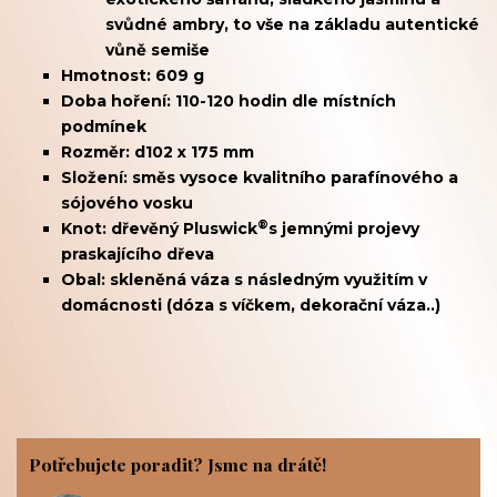
svůdné ambry, to vše na základu autentické
vůně semiše
Hmotnost: 609 g
Doba hoření: 110-120 hodin dle místních
podmínek
Rozměr: d102 x 175 mm
Složení: směs vysoce kvalitního parafínového a
sójového vosku
®
Knot: dřevěný
Pluswick
s jemnými projevy
praskajícího dřeva
Obal: skleněná váza s následným využitím v
domácnosti (dóza s víčkem, dekorační váza..)
Potřebujete poradit? Jsme na drátě!