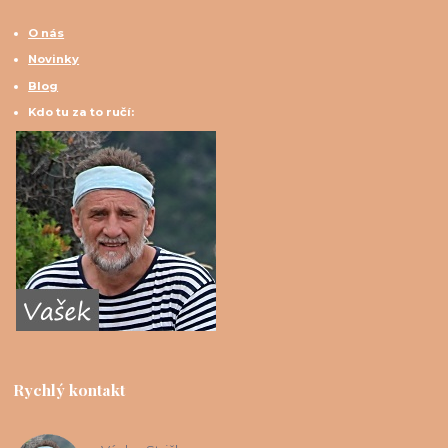
O nás
Novinky
Blog
Kdo tu za to ručí:
Rychlý kontakt