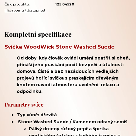
Číslo produktu:
125 04520
Hlídat cenu / dostupnost
Kompletní specifikace
Svíčka WoodWick Stone Washed Suede
Od doby, kdy člověk ovládl umění opatřit si oheň,
přináší jeho praskání pocit bezpečí a útulnosti
domova. Čistě a bez nežádoucích vedlejších
projevů hořící svíčka s praskajícím dřevěným
knotem navodí atmosféru uvolnění, relaxu a
odpočinku.
Parametry svíce
Typ vůně: dřevitá
Stone Washed Suede / Kamenem odraný semiš
Pálivý drcený růžový pepř a špetka
exotického šafránu, sladkého jasmínu a