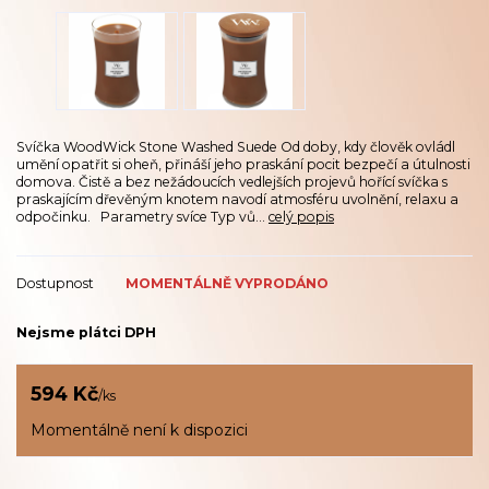
Svíčka WoodWick Stone Washed Suede Od doby, kdy člověk ovládl
umění opatřit si oheň, přináší jeho praskání pocit bezpečí a útulnosti
domova. Čistě a bez nežádoucích vedlejších projevů hořící svíčka s
praskajícím dřevěným knotem navodí atmosféru uvolnění, relaxu a
odpočinku. Parametry svíce Typ vů...
celý popis
Dostupnost
MOMENTÁLNĚ VYPRODÁNO
Nejsme plátci DPH
594 Kč
/
ks
Momentálně není k dispozici