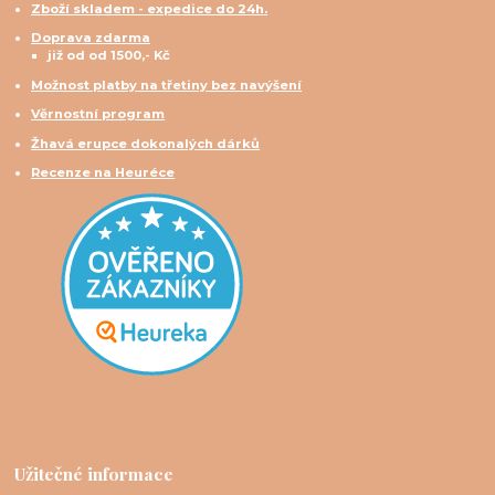
Zboží skladem - expedice do 24h.
Doprava zdarma
již od od 1500,- Kč
Možnost platby na třetiny bez navýšení
Věrnostní program
Žhavá erupce dokonalých dárků
Recenze na Heuréce
Užitečné informace