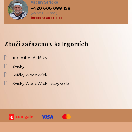
Václav Stričko
+420 606 088 158
(Po-Ne, 8-20 hod.)
info@krakatis.cz
Zboží zařazeno v kategoriích
► Oblíbené dárky
Svíčky
Svíčky WoodWick
Svíčky WoodWick - vázy velké