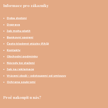
Informace pro zákazníky
Doba dodání
Doprava
Jak mohu platit
Bankovní spojení
Často kladené otázky (FAQ)
Kontakty
Obchodní podmínky
Návody ke stažení
Jak na reklamace
Vrácení zboží – odstoupení od smlouvy
Ochrana soukromí
Proč nakoupit u nás?