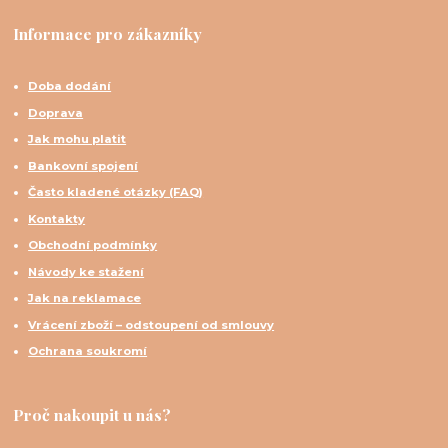
Informace pro zákazníky
Doba dodání
Doprava
Jak mohu platit
Bankovní spojení
Často kladené otázky (FAQ)
Kontakty
Obchodní podmínky
Návody ke stažení
Jak na reklamace
Vrácení zboží – odstoupení od smlouvy
Ochrana soukromí
Proč nakoupit u nás?