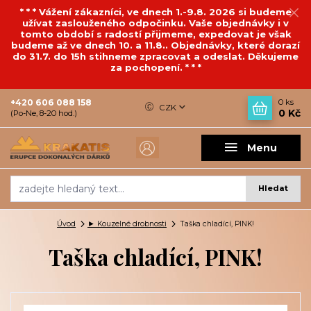
* * * Vážení zákazníci, ve dnech 1.-9.8. 2026 si budeme
užívat zaslouženého odpočinku. Vaše objednávky i v
tomto období s radostí přijmeme, expedovat je však
budeme až ve dnech 10. a 11.8.. Objednávky, které dorazí
do 31.7. do 15h stihneme zpracovat a odeslat. Děkujeme
za pochopení. * * *
+420 606 088 158
0
ks
CZK
0 Kč
(Po-Ne, 8-20 hod.)
Menu
Hledat
Úvod
► Kouzelné drobnosti
Taška chladící, PINK!
Taška chladící, PINK!