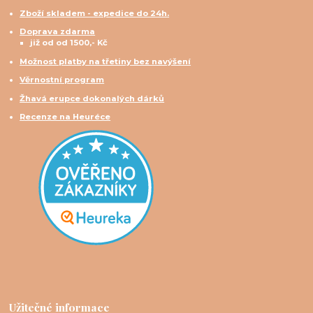
Zboží skladem - expedice do 24h.
Doprava zdarma
již od od 1500,- Kč
Možnost platby na třetiny bez navýšení
Věrnostní program
Žhavá erupce dokonalých dárků
Recenze na Heuréce
Užitečné informace