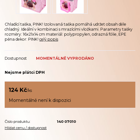
Chladící taška, PINK! Izolovaná taška pomáhá udržet obsah déle
chladný. Ideální v kombinaci s mrazícími vložkami. Parametry tašky
rozměry: 16x21x14 cm materiál: polypropylen, odrazná fólie, EPE
pěna dekor: PINK!
celý popis
Dostupnost
MOMENTÁLNĚ VYPRODÁNO
Nejsme plátci DPH
124 Kč
/
ks
Momentálně není k dispozici
Číslo produktu:
140 07010
Hlídat cenu / dostupnost