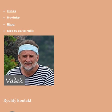
O nás
Novinky
Blog
Kdo tu za to ručí:
Rychlý kontakt