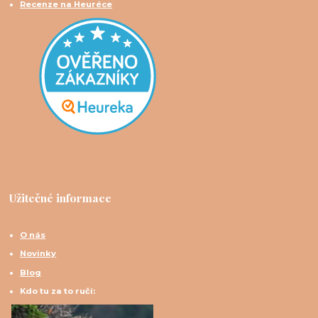
Recenze na Heuréce
Užitečné informace
O nás
Novinky
Blog
Kdo tu za to ručí: