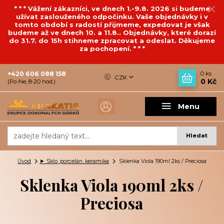
* * * Vážení zákazníci, ve dnech 1.-9.8. 2026 si budeme
užívat zaslouženého odpočinku. Vaše objednávky i v
tomto období s radostí přijmeme, expedovat je však
budeme až ve dnech 10. a 11.8.. Objednávky, které dorazí
do 31.7. do 15h stihneme zpracovat a odeslat. Děkujeme
za pochopení. * * *
+420 606 088 158
0
ks
CZK
0 Kč
(Po-Ne, 8-20 hod.)
Menu
Hledat
Úvod
► Sklo, porcelán. keramika
Sklenka Viola 190ml 2ks / Preciosa
Sklenka Viola 190ml 2ks /
Preciosa