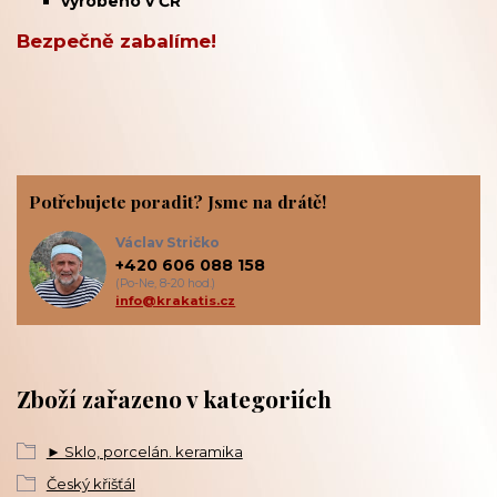
vyrobeno v ČR
Bezpečně zabalíme!
Potřebujete poradit? Jsme na drátě!
Václav Stričko
+420 606 088 158
(Po-Ne, 8-20 hod.)
info@krakatis.cz
Zboží zařazeno v kategoriích
► Sklo, porcelán. keramika
Český křišťál