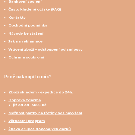
Bankovní spojení
Často kladené otázky (FAQ)
Kontakty
Obchodní podmínky
Návody ke stažení
Jak na reklamace
Vrácení zboží – odstoupení od smlouvy
Ochrana soukromí
Proč nakoupit u nás?
Zboží skladem - expedice do 24h.
Doprava zdarma
již od od 1500,- Kč
Možnost platby na třetiny bez navýšení
Věrnostní program
Žhavá erupce dokonalých dárků