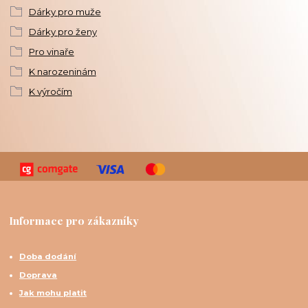
Dárky pro muže
Dárky pro ženy
Pro vinaře
K narozeninám
K výročím
Informace pro zákazníky
Doba dodání
Doprava
Jak mohu platit