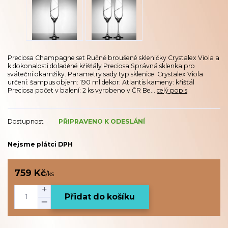
Preciosa Champagne set Ručně broušené skleničky Crystalex Viola a
k dokonalosti doladěné křišťály Preciosa.Správná sklenka pro
sváteční okamžiky. Parametry sady typ sklenice: Crystalex Viola
určení: šampus objem: 190 ml dekor: Atlantis kameny: křišťál
Preciosa počet v balení: 2 ks vyrobeno v ČR Be...
celý popis
Dostupnost
PŘIPRAVENO K ODESLÁNÍ
Nejsme plátci DPH
759 Kč
/
ks
Přidat do košíku