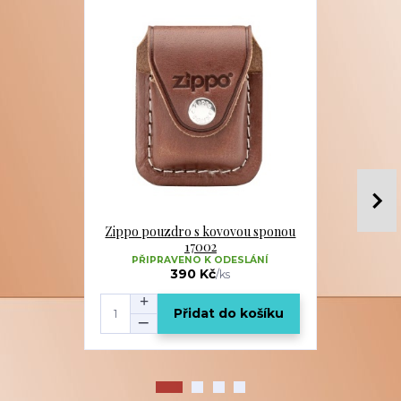
Zippo pouzdro s kovovou sponou
Zippo pouz
17002
PŘIPRAVENO K ODESLÁNÍ
PŘIPR
390 Kč
/
ks
Přidat do košíku