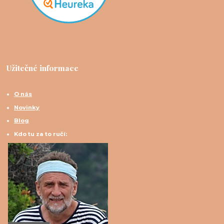
Užitečné informace
O nás
Novinky
Blog
Kdo tu za to ručí: