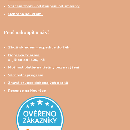
Vrácení zboží – odstoupení od smlouvy
Ochrana soukromí
Proč nakoupit u nás?
Zboží skladem - expedice do 24h.
Doprava zdarma
již od od 1500,- Kč
Možnost platby na třetiny bez navýšení
Věrnostní program
Žhavá erupce dokonalých dárků
Recenze na Heuréce