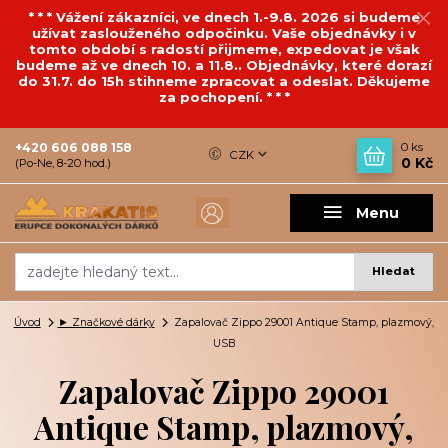
* * * Vážení zákazníci, ve dnech 1.-9.8. 2026 si budeme
užívat zaslouženého odpočinku. Vaše objednávky i v
tomto období s radostí přijmeme, expedovat je však
budeme až ve dnech 10. a 11.8.. Objednávky, které dorazí
do 31.7. do 15h stihneme zpracovat a odeslat. Děkujeme
za pochopení. * * *
+420 606 088 158
0
ks
CZK
0 Kč
(Po-Ne, 8-20 hod.)
Menu
Hledat
Úvod
► Značkové dárky
Zapalovač Zippo 29001 Antique Stamp, plazmový,
USB
Zapalovač Zippo 29001
Antique Stamp, plazmový,