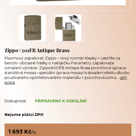
Zippo#201FB Antique Brass
Plazmový zapalovač Zippo – nový rozměr klasiky + ušetříte za
benzín- občasné hádky o nabíječku Parametry zapalovače
označení výrobce: Zippo#201FB Antique Brass povrchová úprava:
starožitná mosaz– speciální úprava mosazi k dosažení efektu dlouho
používaného opotřebovaného materiálu + povrchová ochra...
celý
popis
Dostupnost
PŘIPRAVENO K ODESLÁNÍ
Nejsme plátci DPH
1 693 Kč
/
ks