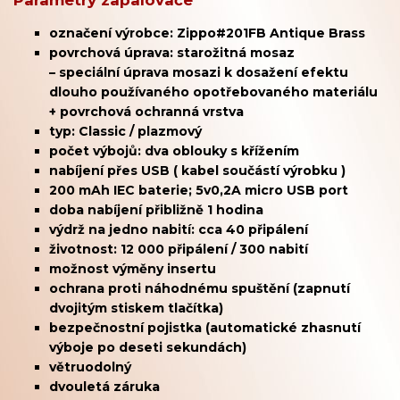
Parametry zapalovače
označení výrobce: Zippo#201FB Antique Brass
povrchová úprava: starožitná mosaz
– speciální úprava mosazi k dosažení efektu
dlouho používaného opotřebovaného materiálu
+ povrchová ochranná vrstva
typ: Classic / plazmový
počet výbojů: dva oblouky s křížením
nabíjení přes USB ( kabel součástí výrobku )
200 mAh IEC baterie;
5v0,2A micro USB port
doba nabíjení přibližně 1 hodina
výdrž na jedno nabití: cca 40 připálení
životnost: 12 000 připálení / 300 nabití
možnost výměny insertu
ochrana proti náhodnému spuštění (zapnutí
dvojitým stiskem tlačítka)
bezpečnostní pojistka (automatické zhasnutí
výboje po deseti sekundách)
větruodolný
dvouletá záruka