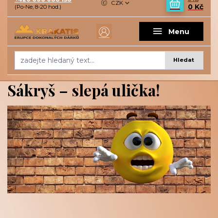
CZK
0 Kč
(Po-Ne, 8-20 hod.)
Menu
Hledat
Sákryš – slepá ulička!