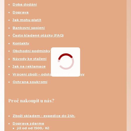
Doba dodání
Doprava
Jak mohu platit
Bankovní spojení
Často kladené otázky (FAQ)
Kontakty
Obchodní podmínky
Návody ke stažení
Jak na reklamace
Vrácení zboží – odstoupení od smlouvy
Ochrana soukromí
Proč nakoupit u nás?
Zboží skladem - expedice do 24h.
Doprava zdarma
již od od 1500,- Kč