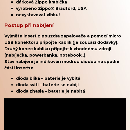
dárková Zippo krabička
vyrobeno Zippo® Bradford, USA
nevystavovat vlhku!
Postup při nabíjení
Vyjměte insert z pouzdra zapalovače a pomocí micro
USB konektoru připojte kablík (je součásí dodávky).
Druhý konec kablíku připojte k vhodnému zdroji
(nabíječka, powerbanka, notebook..).
Stav nabíjení je indikován modrou diodou na spodní
části insertu:
dioda bliká – baterie je vybitá
dioda svítí – baterie se nabíjí
dioda zhasla – baterie je nabitá