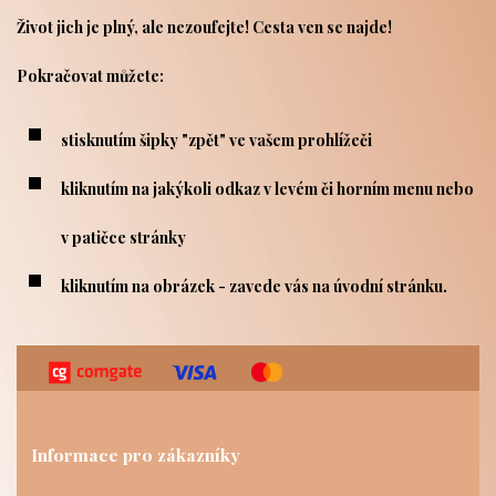
Život jich je plný, ale nezoufejte! Cesta ven se najde!
Pokračovat můžete:
stisknutím šipky "zpět" ve vašem prohlížeči
kliknutím na jakýkoli odkaz v levém či horním menu nebo
v patič
ce stránky
kliknutím na obrázek - zavede vás na úvodní stránku.
Informace pro zákazníky